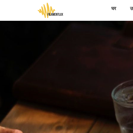
घर
उत