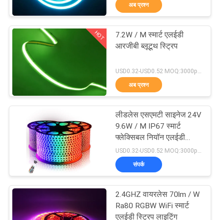
अब प्रश्न
गुणवत्ता
नियंत्रण
HOT
7.2W / M स्मार्ट एलईडी
51
आरजीबी ब्लूटूथ स्ट्रिप
संपर्क
एलईडी जी 9 बीयूएलबी
USD0.32-USD0.52 MOQ:3000pcs
करें
अब प्रश्न
एक
लीडलेस एसएमटी साइनेज 24V
उद्धरण
9.6W / M IP67 स्मार्ट
फ्लेक्सिबल नियॉन एलईडी
की
47
स्ट्रिप
USD0.32-USD0.52 MOQ:3000pcs
विनती
संपर्क
एलईडी R7S बल्ब
करे
2.4GHZ वायरलेस 70lm / W
Ra80 RGBW WiFi स्मार्ट
साइटमैप
एलईडी स्ट्रिप लाइटिंग