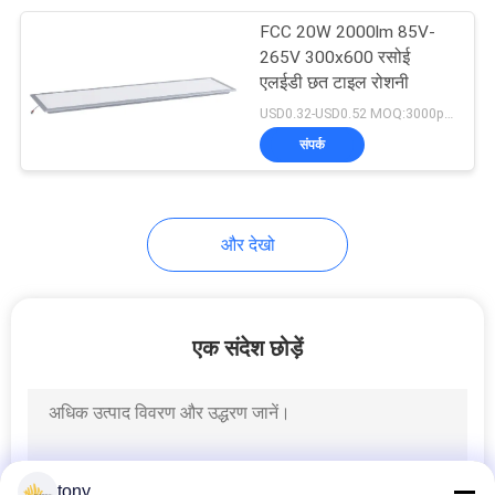
FCC 20W 2000lm 85V-
18
265V 300x600 रसोई
एलईडी छत टाइल रोशनी
230V एलईडी पट्टी
USD0.32-USD0.52 MOQ:3000pcs
संपर्क
और देखो
10
120V एलईडी पट्टी
एक संदेश छोड़ें
tony