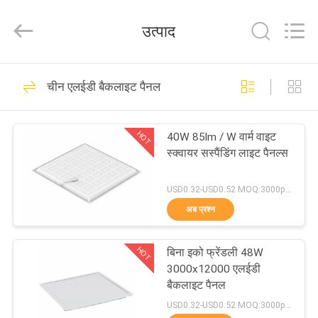
Filamentlux
Smart
Technology
उत्पाद
Co.,
LTD.
All
Rights
घर
Reserved.
39
चीन एलईडी बैकलाइट पैनल
एलईडी छिपा प्रतिस्थापन
उत्पादों
HOT
40W 85lm / W वार्म वाइट
स्क्वायर सस्पैंडिंग लाइट पैनल्स
हमारे
बारे
USD0.32-USD0.52 MOQ:3000pcs
अब प्रश्न
में
28
HOT
बिना इको फ्रेंडली 48W
कारखाना
एलईडी रेशा बल्ब
3000x12000 एलईडी
भ्रमण
बैकलाइट पैनल
USD0.32-USD0.52 MOQ:3000pcs