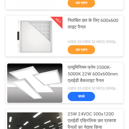
अब प्रश्न
गुणवत्ता
नियंत्रण
HOT
निलंबित छत के लिए 600x600
51
लाइट पैनल
संपर्क
एलईडी जी 9 बीयूएलबी
USD0.32-USD0.52 MOQ:3000pcs
करें
अब प्रश्न
एक
एल्यूमिनियम फ्रेम 3500K-
उद्धरण
5000K 22W 600x600mm
एलईडी बैकलाइट पैनल
की
47
USD0.32-USD0.52 MOQ:3000pcs
विनती
संपर्क
एलईडी R7S बल्ब
करे
25W 24VDC 300x1200
एलईडी एक्रिलिक छत प्रकाश
साइटमैप
पैनलों का नेतृत्व किया