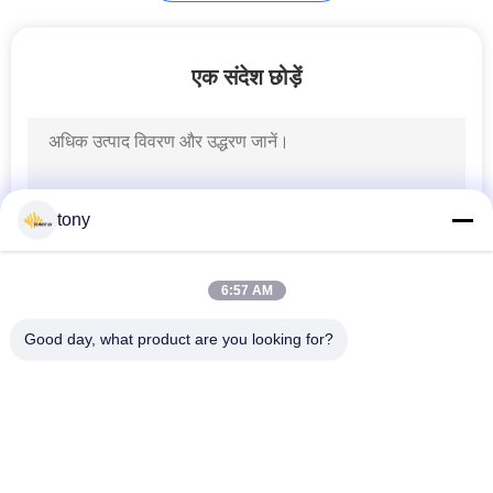
एलईडी बैकलाइट पैनल
एक संदेश छोड़ें
tony
29
पता करने योग्य एलईडी
6:57 AM
पट्टी
Good day, what product are you looking for?
लोकप्रिय श्रेणियां
सभी
एलईडी छिपा प्रतिस्थापन
एलईडी रेशा बल्ब
47