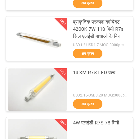
अब प्रश्न
गुणवत्ता
नियंत्रण
HOT
प्राकृतिक प्रकाश कॉम्पैक्ट
51
4200K 7W 118 मिमी R7s
संपर्क
सिल एलईडी बाधाओं के बिना
एलईडी जी 9 बीयूएलबी
USD1.2-USD1.7 MOQ:3000pcs
करें
अब प्रश्न
एक
HOT
13.3M R7S LED बल्ब
उद्धरण
की
47
USD2.15-USD3.20 MOQ:3000pcs
विनती
अब प्रश्न
एलईडी R7S बल्ब
करे
HOT
4W एलईडी R7S 78 मिमी
साइटमैप