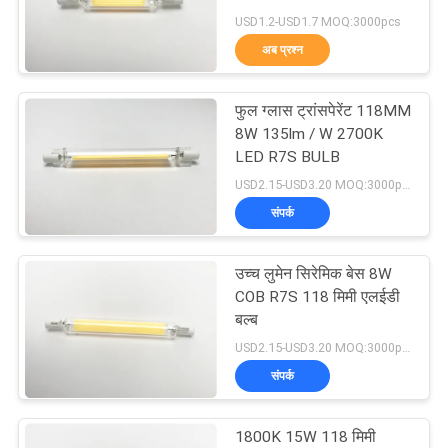
USD1.2-USD1.7 MOQ:3000pcs
PRIVACY
अब प्रश्न
23
POLICY
COB ने पट्टी का नेतृत्व
फुल ग्लास ट्रांसपेरेंट 118MM
8W 135lm / W 2700K
किया
LED R7S BULB
USD2.15-USD3.20 MOQ:3000pcs
संपर्क
उच्च लुमेन सिरेमिक बेस 8W
23
COB R7S 118 मिमी एलईडी
नियॉन एलईडी स्ट्रिप
बल्ब
USD2.15-USD3.20 MOQ:3000pcs
लाइट्स
संपर्क
1800K 15W 118 मिमी