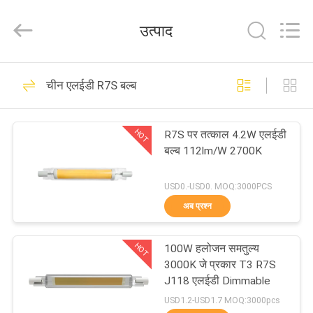
Filamentlux
Smart
Technology
उत्पाद
Co.,
LTD.
All
Rights
घर
Reserved.
39
चीन एलईडी R7S बल्ब
एलईडी छिपा प्रतिस्थापन
उत्पादों
HOT
R7S पर तत्काल 4.2W एलईडी
बल्ब 112lm/W 2700K
हमारे
बारे
USD0.-USD0. MOQ:3000PCS
अब प्रश्न
में
28
HOT
100W हलोजन समतुल्य
कारखाना
एलईडी रेशा बल्ब
3000K जे प्रकार T3 R7S
भ्रमण
J118 एलईडी Dimmable
USD1.2-USD1.7 MOQ:3000pcs