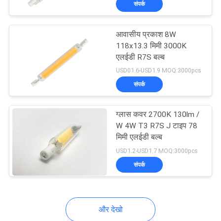
संपर्क
13
12V एलईडी स्ट्रिप
आवासीय प्रकाश 8W
लाइट्स
118x13.3 मिमी 3000K
एलईडी R7S बल्ब
USD01.6-USD1.9 MOQ:3000pcs
संपर्क
8
ग्लास कवर 2700K 130lm /
W 4W T3 R7S J टाइप 78
मिमी एलईडी बल्ब
एज लिट एलईडी पैनल
USD1.2-USD1.7 MOQ:3000pcs
संपर्क
और देखो
11