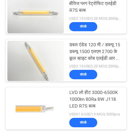
क्षैतिज प्लग रेट्रोफिट एलईडी
R7S बल्ब
17
USD2.15-USD3.20 MOQ:3000pcs
संपर्क
स्मार्ट एलईडी पट्टी
डबल एंडेड 120 मी / डब्ल्यू 15
डब्ल्यू 1500 एलएम 2700 के
कूल व्हाइट कोब एलईडी आर 7
एस स्लिम
USD2.15-USD3.20 MOQ:3000pcs
संपर्क
12
LVD लो हीट 3000-6500K
ओवरसीज़ एडिसन बल्ब
1000lm 80Ra 8W J118
LED R7S बल्ब
USD01.6-USD1.9 MOQ:3000pcs
संपर्क