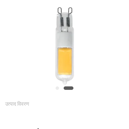
भ्रमण
गुणवत्ता
नियंत्रण
संपर्क
करें
एक
उद्धरण
उत्पाद विवरण
की
विनती