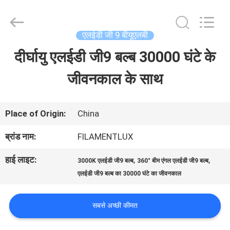
Changzhou
Filamentlux
Smart
Technology
एलईडी जी 9 बीयूएलबी
Co.,
LTD.
दीर्घायु एलईडी जी9 बल्ब 30000 घंटे के
घर
All
Rights
Reserved.
जीवनकाल के साथ
उत्पादों
Place of Origin:
China
हमारे
ब्रांड नाम:
FILAMENTLUX
बारे
हाई लाइट:
,
,
3000K एलईडी जी9 बल्ब
360° बीम एंगल एलईडी जी9 बल्ब
में
एलईडी जी9 बल्ब का 30000 घंटे का जीवनकाल
सबसे अच्छी कीमत
कारखाना