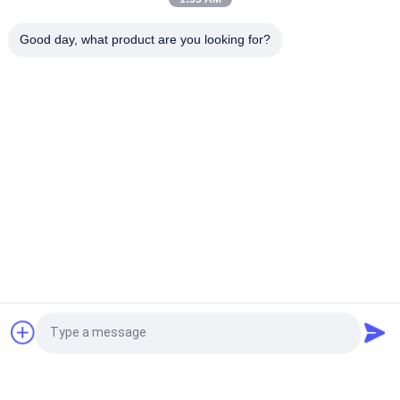
3000K 130lm / W 2.5W 12v G9 एलईडी कैप्सूल Dimmable Bulb
Good day, what product are you looking for?
नीलम सबस्ट्रेट IP44 115lm / W 10W कैंडल कैप्सूल LED G9 BULB
लोकप्रिय श्रेणियां
सभी
एलईडी छिपा प्रतिस्थापन
एलईडी रेशा बल्ब
एलईडी जी 9 बीयूएलबी
एलईडी R7S बल्ब
COB ने पट्टी का नेतृत्व 
नियॉन एलईडी स्ट्रिप 
किया
लाइट्स
स्मार्ट एलईडी पट्टी
ओवरसीज़ एडिसन बल्ब
एक बोली का अनुरोध