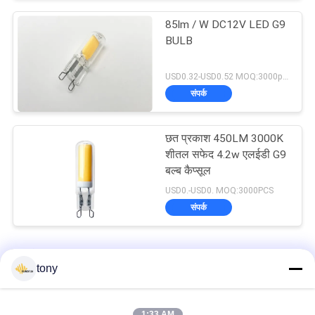
85lm / W DC12V LED G9
BULB
USD0.32-USD0.52 MOQ:3000pcs
संपर्क
छत प्रकाश 450LM 3000K
शीतल सफेद 4.2w एलईडी G9
बल्ब कैप्सूल
USD0.-USD0. MOQ:3000PCS
संपर्क
एलईडी जी 9 बीयूएलबी
tony
इंडोर लाइटिंग फुल ग्लास 13.3mm 2w 120lm / W 2700k LED G9 BULB
1:33 AM