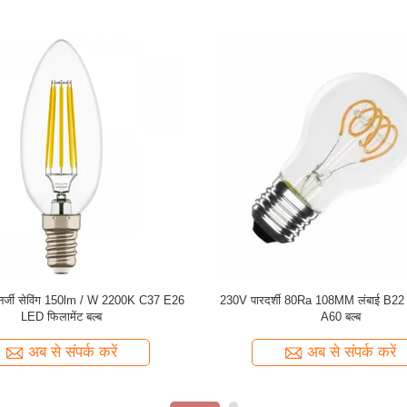
्री वार्म व्हाइट जी 45 2 डब्ल्यू ई 27 एलईडी
ईएमसी 80CRI AC120V 120lm / W E2
फिलामेंट बल्ब
3000k फिलामेंट बल्ब
अब से संपर्क करें
अब से संपर्क करें