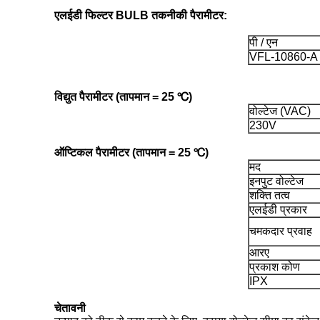
एलईडी फिल्टर BULB तकनीकी पैरामीटर:
पी / एन
VFL-10860-A
विद्युत पैरामीटर (तापमान = 25 ℃)
वोल्टेज (VAC)
230V
ऑप्टिकल पैरामीटर (तापमान = 25 ℃)
मद
इनपुट वोल्टेज
शक्ति तत्व
एलईडी प्रकार
चमकदार प्रवाह
आरए
प्रकाश कोण
IPX
चेतावनी