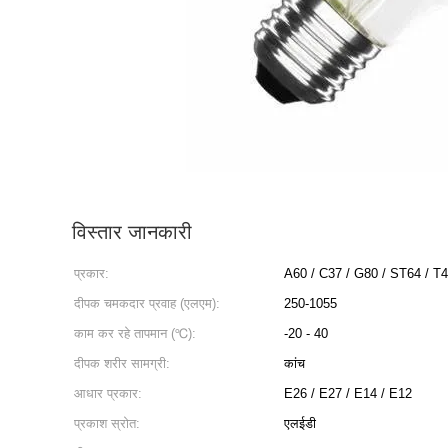
विस्तार जानकारी
प्रकार:
A60 / C37 / G80 / ST64 / T
दीपक चमकदार प्रवाह (एलएम):
250-1055
काम कर रहे तापमान (℃):
-20 - 40
दीपक शरीर सामग्री:
कांच
आधार प्रकार:
E26 / E27 / E14 / E12
प्रकाश स्रोत:
एलईडी