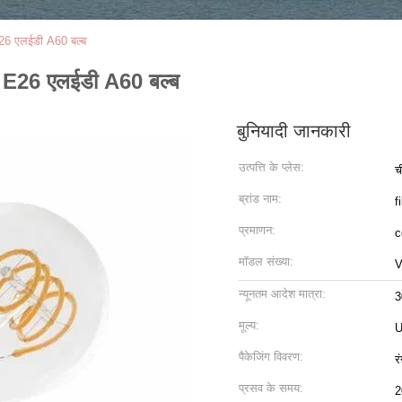
26 एलईडी A60 बल्ब
 E26 एलईडी A60 बल्ब
बुनियादी जानकारी
उत्पत्ति के प्लेस:
च
ब्रांड नाम:
f
प्रमाणन:
c
मॉडल संख्या:
V
न्यूनतम आदेश मात्रा:
3
मूल्य:
U
पैकेजिंग विवरण:
र
प्रसव के समय:
2