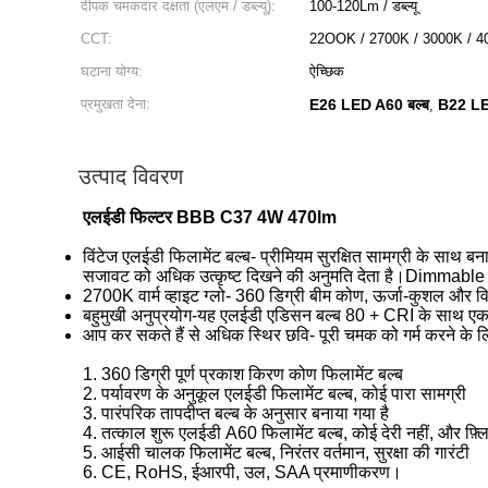
दीपक चमकदार दक्षता (एलएम / डब्ल्यू):
100-120Lm / डब्ल्यू
CCT:
22OOK / 2700K / 3000K / 4
घटाना योग्य:
ऐच्छिक
प्रमुखता देना:
E26 LED A60 बल्ब
B22 LE
,
उत्पाद विवरण
एलईडी फिल्टर BBB C37 4W 470lm
विंटेज एलईडी फिलामेंट बल्ब- प्रीमियम सुरक्षित सामग्री के साथ 
सजावट को अधिक उत्कृष्ट दिखने की अनुमति देता है।Dimmable
2700K वार्म व्हाइट ग्लो- 360 डिग्री बीम कोण, ऊर्जा-कुशल और 
बहुमुखी अनुप्रयोग-यह एलईडी एडिसन बल्ब 80 + CRI के साथ एक नरम
आप कर सकते हैं से अधिक स्थिर छवि- पूरी चमक को गर्म करने के
1. 360 डिग्री पूर्ण प्रकाश किरण कोण फिलामेंट बल्ब
2. पर्यावरण के अनुकूल एलईडी फिलामेंट बल्ब, कोई पारा सामग्री
3. पारंपरिक तापदीप्त बल्ब के अनुसार बनाया गया है
4. तत्काल शुरू एलईडी A60 फिलामेंट बल्ब, कोई देरी नहीं, और फ़
5. आईसी चालक फिलामेंट बल्ब, निरंतर वर्तमान, सुरक्षा की गारंटी
6. CE, RoHS, ईआरपी, उल, SAA प्रमाणीकरण।