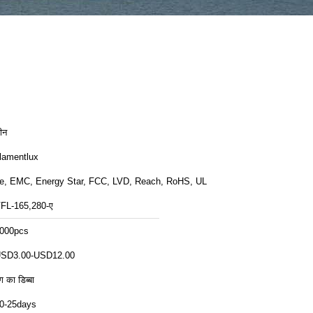
ीन
ilamentlux
e, EMC, Energy Star, FCC, LVD, Reach, RoHS, UL
FL-165,280-ए
000pcs
SD3.00-USD12.00
ंग का डिब्बा
0-25days