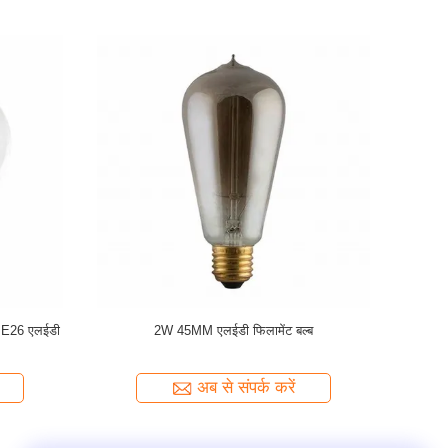
7 विंटेज
RoHS IP20 आवासीय 100LM / W 4000k G45
पूर्ण प्र
एलईडी फिलामेंट बल्ब
अब से संपर्क करें