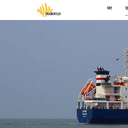
घर
उत