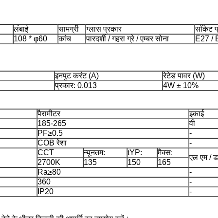
लंबाई
सामग्री
ग्लास प्रकार
सॉकेट प
108 * φ60
कांच
पारदर्शी / गहरा ग्रे / एम्बर सोना
E27 / 
इनपुट करंट (A)
रेटेड पावर (W)
प्रकार: 0.013
4W ± 10%
पैरामीटर
इकाई
185-265
वी
PF≥0.5
-
COB रेशा
-
CCT
न्यूनतम:
tYP:
मैक्स:
एल एम / डब्
2700K
135
150
165
Ra≥80
-
360
-
IP20
-