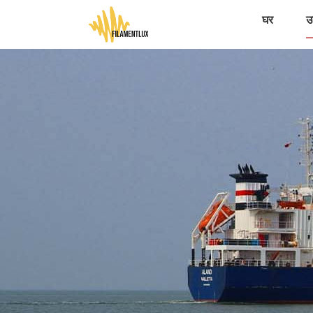
घर
उत