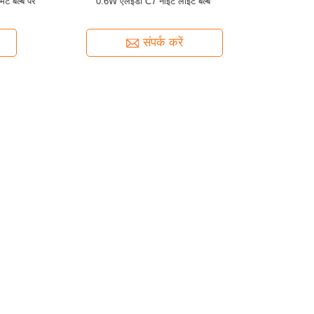
ंट बल्ब पर
0.6W एलईडी C7 नाइट लाइट बल्ब
संपर्क करें