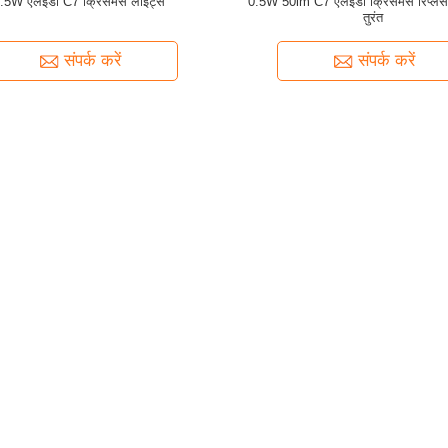
.5W एलईडी C7 क्रिसमस लाइट्स
0.5W 50lm C7 एलईडी क्रिसमस रिप्लेसमे
तुरंत
संपर्क करें
संपर्क करें