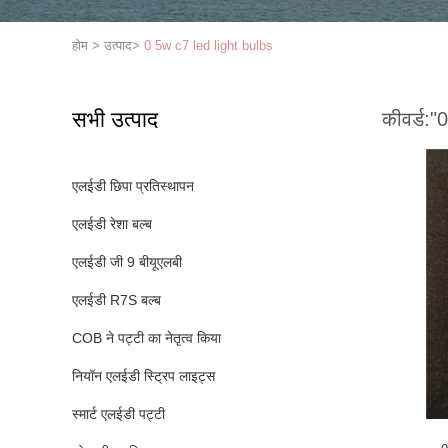
होम
>
उत्पाद
>
0 5w c7 led light bulbs
सभी उत्पाद
कीवर्ड:
"0
एलईडी छिपा प्रतिस्थापन
एलईडी रेशा बल्ब
एलईडी जी 9 बीयूएलबी
एलईडी R7S बल्ब
COB ने पट्टी का नेतृत्व किया
नियॉन एलईडी स्ट्रिप लाइट्स
स्मार्ट एलईडी पट्टी