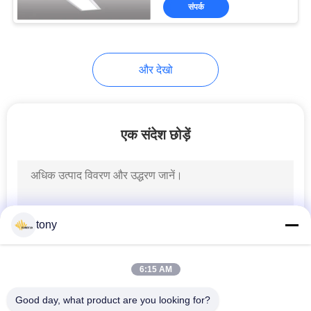
संपर्क
गुणवत्ता
नियंत्रण
और देखो
संपर्क
करें
एक संदेश छोड़ें
एक
उद्धरण
की
विनती
tony
करे
6:15 AM
साइटमैप
Good day, what product are you looking for?