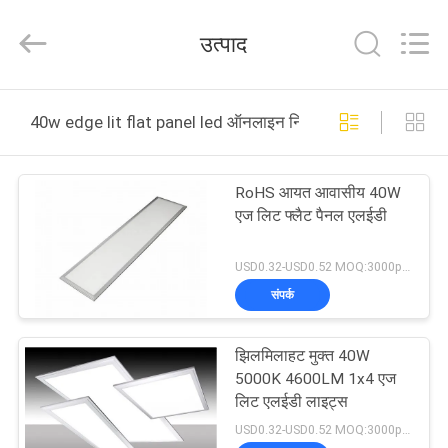
Filamentlux
Smart
Technology
उत्पाद
Co.,
LTD.
All
Rights
घर
Reserved.
40w edge lit flat panel led ऑनलाइन निर्माण
उत्पादों
RoHS आयत आवासीय 40W
एज लिट फ्लैट पैनल एलईडी
हमारे
बारे
USD0.32-USD0.52 MOQ:3000pcs
संपर्क
में
झिलमिलाहट मुक्त 40W
कारखाना
5000K 4600LM 1x4 एज
भ्रमण
लिट एलईडी लाइट्स
USD0.32-USD0.52 MOQ:3000pcs