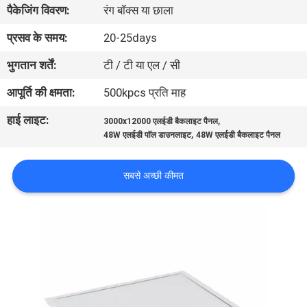
पैकेजिंग विवरण:
रंग बॉक्स या छाला
गुणवत्ता
नियंत्रण
प्रसव के समय:
20-25days
भुगतान शर्तें:
टी / टी या एल / सी
संपर्क
आपूर्ति की क्षमता:
500kpcs प्रति माह
करें
हाई लाइट:
,
3000x12000 एलईडी बैकलाइट पैनल
,
48W एलईडी पाॅल डाउनलाइट
48W एलईडी बैकलाइट पैनल
एक
उद्धरण
सबसे अच्छी कीमत
की
विनती
करे
साइटमैप