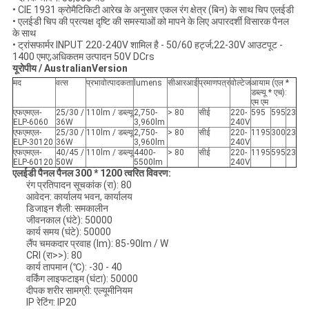
• CIE 1931 क्रोमैटिकिटी आरेख के अनुसार एकल रंग क्षेत्र (बिन) के साथ चिप एलईडी
• एलईडी चिप की प्रत्यक्ष दृष्टि की समस्याओं को मापने के लिए अपारदर्शी विसारक पैनल
के साथ
• ट्रांसफार्मर INPUT 220-240V शामिल है - 50/60 हर्ट्ज;22-30V आउटपूट -
1400 एमए;अधिकतम उत्पादन 50V DCrs
यूरोपीय / AustralianVersion
मद
वत्स
प्रभावोत्पादकता
lumens
सीआरआई
प्रमाणपत्र
वोल्टेज
आयाम (एल *
डब्ल्यू * एच):
एम एम
एफएमएल-
25/30 /
110lm / डब्ल्यू
2,750-
> 80
सीई
220-
595
595
23
ELP-6060
36W
3,960lm
240V
एफएमएल-
25/30 /
110lm / डब्ल्यू
2,750-
> 80
सीई
220-
1195
300
23
ELP-30120
36W
3,960lm
240V
एफएमएल-
40/45 /
110lm / डब्ल्यू
4400-
> 80
सीई
220-
1195
595
23
ELP-60120
50W
5500lm
240V
एलईडी पैनल पैनल 300 * 1200 त्वरित विवरण:
रंग प्रतिपादन सूचकांक (रा): 80
आवेदन: कार्यालय भवन, कार्यालय
डिजाइन शैली: समकालीन
जीवनकाल (घंटे): 50000
कार्य समय (घंटे): 50000
लैंप चमकदार प्रवाह (lm): 85-90lm / W
CRI (रा>>): 80
कार्य तापमान (℃): -30 - 40
वर्किंग लाइफटाइम (घंटा): 50000
दीपक शरीर सामग्री: एल्यूमीनियम
IP रेटिंग: IP20