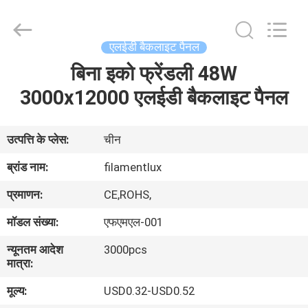
Filamentlux
Smart
Technology
Co.,
LTD.
एलईडी बैकलाइट पैनल
All
Rights
बिना इको फ्रेंडली 48W
घर
Reserved.
3000x12000 एलईडी बैकलाइट पैनल
उत्पादों
उत्पत्ति के प्लेस:
चीन
हमारे
ब्रांड नाम:
filamentlux
बारे
प्रमाणन:
CE,ROHS,
में
मॉडल संख्या:
एफएमएल-001
न्यूनतम आदेश
3000pcs
कारखाना
मात्रा:
भ्रमण
मूल्य:
USD0.32-USD0.52