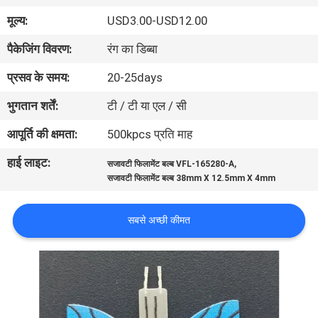
गुणवत्ता
मूल्य:
USD3.00-USD12.00
नियंत्रण
पैकेजिंग विवरण:
रंग का डिब्बा
प्रसव के समय:
20-25days
संपर्क
भुगतान शर्तें:
टी / टी या एल / सी
करें
आपूर्ति की क्षमता:
500kpcs प्रति माह
एक
हाई लाइट:
,
सजावटी फिलामेंट बल्ब VFL-165280-A
उद्धरण
सजावटी फिलामेंट बल्ब 38mm X 12.5mm X 4mm
की
सबसे अच्छी कीमत
विनती
करे
साइटमैप