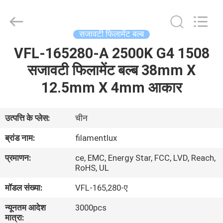
Filamentlux
Smart
Technology
Co.,
LTD.
सजावटी फिलामेंट बल्ब
All
Rights
VFL-165280-A 2500K G4 1508
घर
Reserved.
सजावटी फिलामेंट बल्ब 38mm X
उत्पादों
12.5mm X 4mm आकार
हमारे
उत्पत्ति के प्लेस:
चीन
बारे
ब्रांड नाम:
filamentlux
में
प्रमाणन:
ce, EMC, Energy Star, FCC, LVD, Reach,
RoHS, UL
कारखाना
मॉडल संख्या:
VFL-165,280-ए
भ्रमण
न्यूनतम आदेश
3000pcs
मात्रा: