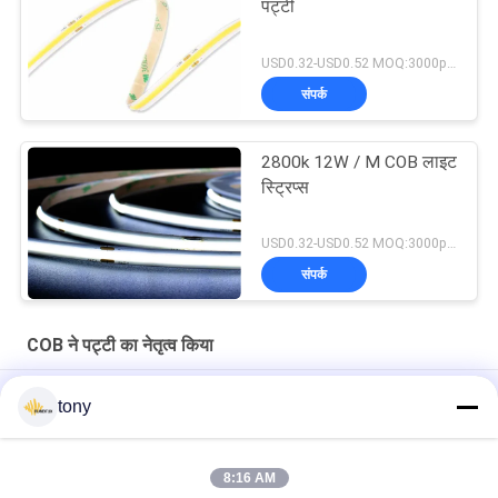
पट्टी
USD0.32-USD0.52 MOQ:3000pcs
संपर्क
2800k 12W / M COB लाइट
स्ट्रिप्स
USD0.32-USD0.52 MOQ:3000pcs
संपर्क
COB ने पट्टी का नेतृत्व किया
पनरोक 12 मिमी पीसीबी चौड़ाई IP66 528LEDs / M 24V COB एलईडी पट्टी
tony
यूनिफॉर्म ग्लो 90CRI 8W / M 224LEDS / M 12V LED COB स्ट्रिप लाइट
8:16 AM
स्लिम स्पॉट फ्री प्लास्टिक 12-24V 10W 1000lm / M फ्लेक्सिबल COB LED