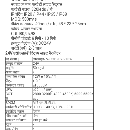
उत्पाद का नाम: एलईडी लाइट स्ट्रिप्स
एलईडी मात्रा: 320leds / मी
IP रेटिंग: IP20 / IP44 / IP65 / IP68
MOQ: 500mts
पैकिंग का आकार: 40pcs / ctn, 48 * 23 * 25cm
फ़ीचर: आसान स्थापना
CRI: I80,95,98
पीसीबी चौड़ाई: 8 मिमी / 10 मिमी
इनपुट वोल्टेज (V): DC24V
वारंटी (वर्ष): 2-3 साल
24V एसी एलईडी स्ट्रिप लाइट पैरामीटर:
मद संख्या।
एफएमएल-LV-COB-IP20-10W
इनपुट वोल्टेज
24V
आवृत्ति
50 हर्ट्ज
आगत बहाव
/
मूल्यांकित शक्ति
12W ± 10% / मी
पीएफ
> 0.9
चमकदार प्रवाह
≥1050LM
LPW
≥90lm / डब्ल्यू
CCT
2800-3200k, 4000-4500K, 6000-6500K
रा
≥80
SDCM
M 7 एस.डी.सी.एम.
कार्यकारी परिस्थितियां
-10 ℃ ~ 40 ℃, 10% ~ 90%
इंसुलेटेड क्लास
द्वितीय
विधि स्थापित करें
क्लिप
ड्राइवर कनेक्शन
प्लग इन करें
मद्धम
/
कवर / रंग
/