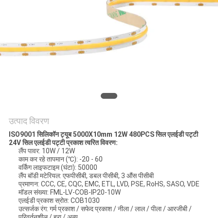
PRIVACY
POLICY
उत्पाद विवरण
ISO9001 सिलिकॉन ट्यूब 5000X10mm 12W 480PCS सिल एलईडी पट्टी
24V सिल एलईडी पट्टी प्रकाश त्वरित विवरण:
लैंप पावर: 10W / 12W
काम कर रहे तापमान (℃): -20 - 60
वर्किंग लाइफटाइम (घंटा): 50000
लैंप बॉडी मटेरियल: एफपीसीबी, डबल पीसीबी, 3 औंस पीसीबी
प्रमाणन: CCC, CE, CQC, EMC, ETL, LVD, PSE, RoHS, SASO, VDE
मॉडल संख्या: FML-LV-COB-IP20-10W
एलईडी प्रकाश स्रोत: COB1030
उत्सर्जक रंग: गर्म प्रकाश / सफेद प्रकाश / नीला / लाल / पीला / आरजीबी /
परिवर्तनशील / हरा / अन्य