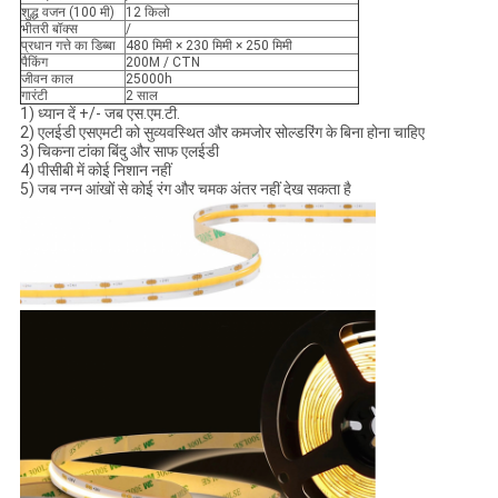
शुद्ध वजन (100 मी)
12 किलो
भीतरी बॉक्स
/
प्रधान गत्ते का डिब्बा
480 मिमी × 230 मिमी × 250 मिमी
पैकिंग
200M / CTN
जीवन काल
25000h
गारंटी
2 साल
1) ध्यान दें +/- जब एस.एम.टी.
2) एलईडी एसएमटी को सुव्यवस्थित और कमजोर सोल्डरिंग के बिना होना चाहिए
3) चिकना टांका बिंदु और साफ एलईडी
4) पीसीबी में कोई निशान नहीं
5) जब नग्न आंखों से कोई रंग और चमक अंतर नहीं देख सकता है