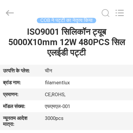
Filamentlux
Smart
Technology
Co.,
LTD.
COB ने पट्टी का नेतृत्व किया
All
Rights
ISO9001 सिलिकॉन ट्यूब
घर
Reserved.
5000X10mm 12W 480PCS सिल
उत्पादों
एलईडी पट्टी
हमारे
उत्पत्ति के प्लेस:
चीन
बारे
ब्रांड नाम:
filamentlux
में
प्रमाणन:
CE,ROHS,
मॉडल संख्या:
एफएमएल-001
कारखाना
न्यूनतम आदेश
3000pcs
भ्रमण
मात्रा: