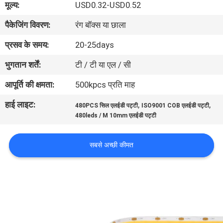
मूल्य:
USD0.32-USD0.52
गुणवत्ता
पैकेजिंग विवरण:
रंग बॉक्स या छाला
नियंत्रण
प्रसव के समय:
20-25days
संपर्क
भुगतान शर्तें:
टी / टी या एल / सी
करें
आपूर्ति की क्षमता:
500kpcs प्रति माह
हाई लाइट:
,
,
480PCS सिल एलईडी पट्टी
ISO9001 COB एलईडी पट्टी
एक
480leds / M 10mm एलईडी पट्टी
उद्धरण
की
सबसे अच्छी कीमत
विनती
करे
साइटमैप