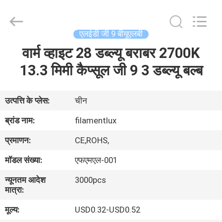
Filamentlux
Smart
Technology
Co.,
LTD.
एलईडी जी 9 बीयूएलबी
All
Rights
वार्म व्हाइट 28 डब्ल्यू बराबर 2700K
घर
Reserved.
13.3 मिमी कैप्सूल जी 9 3 डब्ल्यू बल्ब
उत्पादों
उत्पत्ति के प्लेस:
चीन
हमारे
ब्रांड नाम:
filamentlux
बारे
प्रमाणन:
CE,ROHS,
में
मॉडल संख्या:
एफएमएल-001
न्यूनतम आदेश
3000pcs
कारखाना
मात्रा:
भ्रमण
मूल्य:
USD0.32-USD0.52