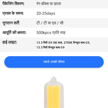
पैकेजिंग विवरण:
रंग बॉक्स या छाला
गुणवत्ता
नियंत्रण
प्रसव के समय:
20-25days
भुगतान शर्तें:
टी / टी या एल / सी
संपर्क
आपूर्ति की क्षमता:
500kpcs प्रति माह
करें
हाई लाइट:
,
,
13.3 मिमी G9 3W बल्ब
2700K कैप्सूल बल्ब G9
13.3 मिमी कैप्सूल बल्ब G9
एक
उद्धरण
सबसे अच्छी कीमत
की
विनती
करे
साइटमैप