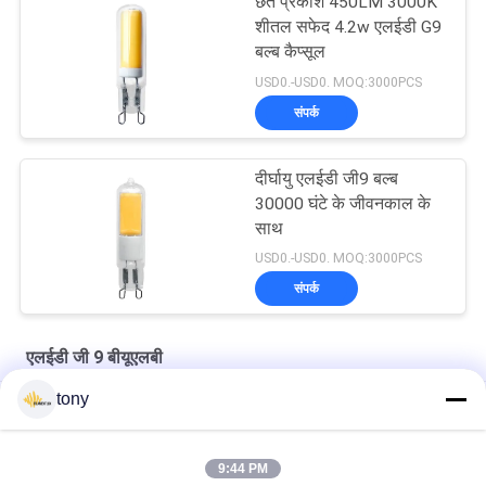
छत प्रकाश 450LM 3000K
शीतल सफेद 4.2w एलईडी G9
बल्ब कैप्सूल
USD0.-USD0. MOQ:3000PCS
संपर्क
दीर्घायु एलईडी जी9 बल्ब
30000 घंटे के जीवनकाल के
साथ
USD0.-USD0. MOQ:3000PCS
संपर्क
एलईडी जी 9 बीयूएलबी
tony
इंडोर लाइटिंग फुल ग्लास 13.3mm 2w 120lm / W 2700k LED G9 BULB
3000K 130lm / W 2.5W 12v G9 एलईडी कैप्सूल Dimmable Bulb
9:44 PM