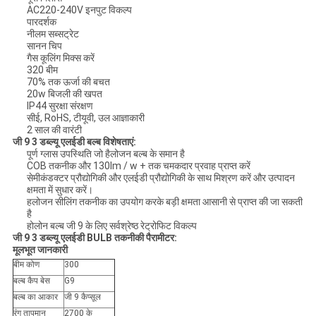
AC220-240V इनपुट विकल्प
पारदर्शक
नीलम सब्सट्रेट
सानन चिप
गैस कूलिंग मिक्स करें
320 बीम
70% तक ऊर्जा की बचत
20w बिजली की खपत
IP44 सुरक्षा संरक्षण
सीई, RoHS, टीयूवी, उल आज्ञाकारी
2 साल की वारंटी
जी 9 3 डब्ल्यू
एलईडी बल्ब विशेषताएं:
पूर्ण ग्लास उपस्थिति जो हैलोजन बल्ब के समान है
COB तकनीक और 130lm / w + तक चमकदार प्रवाह प्राप्त करें
सेमीकंडक्टर प्रौद्योगिकी और एलईडी प्रौद्योगिकी के साथ मिश्रण करें और उत्पादन
क्षमता में सुधार करें।
हलोजन सीलिंग तकनीक का उपयोग करके बड़ी क्षमता आसानी से प्राप्त की जा सकती
है
होलोन बल्ब जी 9 के लिए सर्वश्रेष्ठ रेट्रोफिट विकल्प
जी 9 3 डब्ल्यू
एलईडी BULB तकनीकी पैरामीटर:
मूलभूत जानकारी
बीम कोण
300
बल्ब कैप बेस
G9
बल्ब का आकार
जी 9 कैप्सूल
रंग तापमान
2700 के