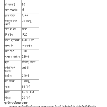
सीआरआई
80
dimmable
हाँ
ऊर्जा रेटिंग
A ++
समतुल्य वाट
28 डब्ल्यू
क्षमता
खत्म या रंग
स्पष्ट
IP रेटिंग
IP20
जीवन प्रत्याशा
15000 घंटे
हल्का रंग
गरम सफ़ेद
lumens
300
न्यूनतम वोल्टेज
220 वी
बढ़ते
सीलिंग, दीवार
प्रौद्योगिकी
एलईडी
प्रकार
वोल्टेज
240 वी
वाट क्षमता
3 डब्ल्यू
व्यास
16 मिमी
वजन
15 GRAM
चौड़ाई
20 मिमी
प्रतिस्पर्धात्मक लाभ: