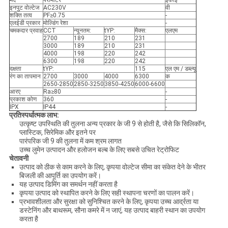
मद
पैरामीटर
इकाई
इनपुट वोल्टेज
AC230V
वी
शक्ति तत्व
PF≥0.75
-
एलईडी प्रकार
मोल्डिंग रेशा
-
चमकदार प्रवाह
CCT
न्यूनतम:
tYP:
मैक्स:
एलएम
2700
189
210
231
3000
189
210
231
4000
198
220
242
6300
198
220
242
दक्षता
tYP:
115
एल एम / डब्ल्यू
रंग का तापमान
2700
3000
4000
6300
क
2650-2850
2850-3250
3850-4250
6000-6600
आरए
Ra≥80
-
प्रकाश कोण
360
-
IPX
IP44
-
प्रतिस्पर्धात्मक लाभ:
उत्कृष्ट उपस्थिति की तुलना अन्य प्रकार के जी 9 से होती है, जैसे कि सिलिकॉन,
प्लास्टिक, सिरेमिक और इतने पर
पारंपरिक जी 9 की तुलना में कम श्रम लागत
उच्च लुमेन उत्पादन और हलोजन बल्ब के लिए सबसे उचित रेट्रोफिट
चेतावनी
उत्पाद को ठीक से काम करने के लिए, कृपया वोल्टेज सीमा का संकेत देने के भीतर
बिजली की आपूर्ति का उपयोग करें।
यह उत्पाद डिमिंग का समर्थन नहीं करता है
कृपया उत्पाद को स्थापित करने के लिए सही स्थापना चरणों का पालन करें।
प्रभावशीलता और सुरक्षा को सुनिश्चित करने के लिए, कृपया उच्च आर्द्रता या
डस्टेनिंग और बाथरूम, सौना कमरे में न जाएं, यह उत्पाद बाहरी स्थान का उपयोग
करता है