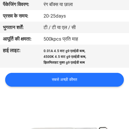
पैकेजिंग विवरण:
रंग बॉक्स या छाला
गुणवत्ता
नियंत्रण
प्रसव के समय:
20-25days
भुगतान शर्तें:
टी / टी या एल / सी
संपर्क
आपूर्ति की क्षमता:
500kpcs प्रति माह
करें
हाई लाइट:
,
0.01A 4.5 वाट g9 एलईडी बल्ब
,
4500K 4.5 वाट g9 एलईडी बल्ब
एक
झिलमिलाहट मुक्त g9 एलईडी बल्ब
उद्धरण
सबसे अच्छी कीमत
की
विनती
करे
साइटमैप