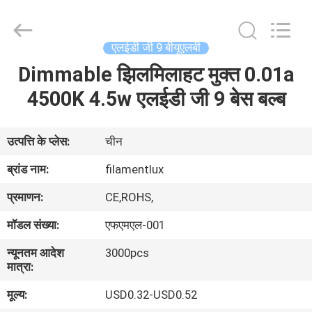
Filamentlux
Smart
Technology
Co.,
LTD.
एलईडी जी 9 बीयूएलबी
All
Rights
Dimmable झिलमिलाहट मुक्त 0.01a
घर
Reserved.
4500K 4.5w एलईडी जी 9 बेस बल्ब
उत्पादों
उत्पत्ति के प्लेस:
चीन
हमारे
ब्रांड नाम:
filamentlux
बारे
प्रमाणन:
CE,ROHS,
में
मॉडल संख्या:
एफएमएल-001
न्यूनतम आदेश
3000pcs
कारखाना
मात्रा:
भ्रमण
मूल्य:
USD0.32-USD0.52