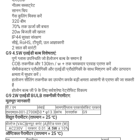
पारदर्शक
नीलम सब्सट्रेट
सानन चिप
गैस कूलिंग मिक्स करें
320 बीम
70% तक ऊर्जा की बचत
20w बिजली की खपत
IP44 सुरक्षा संरक्षण
सीई, RoHS, टीयूवी, उल आज्ञाकारी
2 साल की वारंटी
G9 4.5W एलईडी बल्ब विशेषताएं:
पूर्ण ग्लास उपस्थिति जो हैलोजन बल्ब के समान है
COB तकनीक और 130lm / w + तक चमकदार प्रवाह प्राप्त करें
सेमीकंडक्टर प्रौद्योगिकी और एलईडी प्रौद्योगिकी के साथ मिश्रण करें और उत्पादन
क्षमता में सुधार करें।
हलोजन सीलिंग तकनीक का उपयोग करके बड़ी क्षमता आसानी से प्राप्त की जा सकती
है
होलोन बल्ब जी 9 के लिए सर्वश्रेष्ठ रेट्रोफिट विकल्प
G9 2W एलईडी BULB तकनीकी पैरामीटर:
मूलभूत जानकारी
पी / एन
लंबाई
सामग्री
ग्लास प्रकार
सॉकेट प्रकार
एफएमएल-001-2700K
50 * φ13.3
कांच
पारदर्शक
G9
विद्युत पैरामीटर (तापमान = 25 ℃)
वोल्टेज (VAC)
इनपुट करंट (A)
रेटेड पावर (W)
AC230V
प्रकार: 0.01
4.5W
± 10%
ऑप्टिकल पैरामीटर (तापमान = 25 ℃)