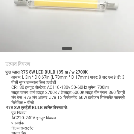
PRIVACY
POLICY
उत्पाद विवरण
फुल ग्लास R7S 8W LED BULB 135lm / w 2700K
आयाम: L 3in * D 0.67in (L 78mm * D 17mm) पावर: 8 वाट एल ई डी: 3
पीसी सुपर उज्ज्वल सिल एलईडी
CRI: 80 इनपुट वोल्टेज: AC110-130v 50-60Hz लुमेन: 700lm
लाइट कलर: वार्म व्हाइट 2700K / डेलाइट 6000K लाइट बीम एंगल: 360 डिग्री
लैंप बेस: R7S लैंप आकार: J78 T3 रिप्लेसमेंट: 60W हलोजन रिप्लेसमेंट सामग्री:
सिरेमिक + पीसी
R7S 8W एलईडी BULB त्वरित विस्तार से:
पूरा गिलास
AC220-240V इनपुट विकल्प
पारदर्शक
नीलम सब्सट्रेट
सानन चिप