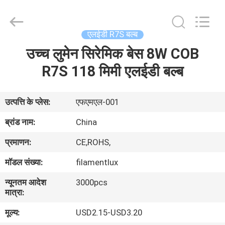
Filamentlux
Smart
Technology
Co.,
LTD.
एलईडी R7S बल्ब
All
Rights
उच्च लुमेन सिरेमिक बेस 8W COB
घर
Reserved.
R7S 118 मिमी एलईडी बल्ब
उत्पादों
उत्पत्ति के प्लेस:
एफएमएल-001
हमारे
ब्रांड नाम:
China
बारे
प्रमाणन:
CE,ROHS,
में
मॉडल संख्या:
filamentlux
न्यूनतम आदेश
3000pcs
कारखाना
मात्रा:
भ्रमण
मूल्य:
USD2.15-USD3.20