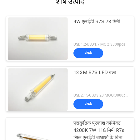
शीर्ष उत्पाद
4W एलईडी R7S 78 मिमी
USD1.2-USD1.7 MOQ:3000pcs
संपर्क
13.3M R7S LED बल्ब
USD2.15-USD3.20 MOQ:3000pcs
संपर्क
प्राकृतिक प्रकाश कॉम्पैक्ट
4200K 7W 118 मिमी R7s
सिल एलईडी बाधाओं के बिना