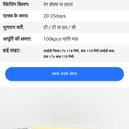
पैकेजिंग विवरण:
रंग बॉक्स या छाला
गुणवत्ता
नियंत्रण
प्रसव के समय:
20-25days
भुगतान शर्तें:
टी / टी या एल / सी
संपर्क
आपूर्ति की क्षमता:
100kpcs प्रति माह
करें
हाई लाइट:
,
,
एलईडी सिल्ड r7s 118 मिमी
8W 118 मिमी एलईडी बल्ब
8W r7s बल्ब 118 मिमी
एक
उद्धरण
सबसे अच्छी कीमत
की
विनती
करे
साइटमैप