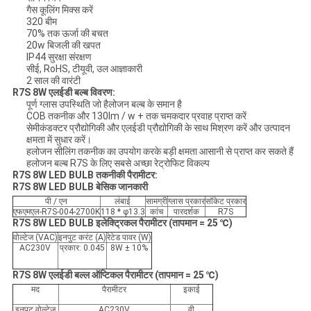
गैस कूलिंग मिक्स करें
320 बीम
70% तक ऊर्जा की बचत
20w बिजली की खपत
IP44 सुरक्षा संरक्षण
सीई, RoHS, टीयूवी, उल आज्ञाकारी
2 साल की वारंटी
R7S 8W एलईडी बल्ब विवरण:
पूर्ण ग्लास उपस्थिति जो हैलोजन बल्ब के समान है
COB तकनीक और 130lm / w + तक चमकदार प्रवाह प्राप्त करें
सेमीकंडक्टर प्रौद्योगिकी और एलईडी प्रौद्योगिकी के साथ मिश्रण करें और उत्पादन
क्षमता में सुधार करें।
हलोजन सीलिंग तकनीक का उपयोग करके बड़ी क्षमता आसानी से प्राप्त कर सकते हैं
हलोजन बल्ब R7S के लिए सबसे अच्छा रेट्रोफिट विकल्प
R7S 8W LED BULB तकनीकी पैरामीटर:
R7S 8W LED BULB बेसिक जानकारी
पी / एन
लंबाई
सामग्री
ग्लास प्रकार
सॉकेट प्रकार
एफएमएल-R7S-004-2700K
118 * φ13.3
कांच
पारदर्शक
R7S
R7S 8W LED BULB इलेक्ट्रिकल पैरामीटर (तापमान = 25 ℃)
वोल्टेज (VAC)
इनपुट करंट (A)
रेटेड पावर (W)
AC230V
प्रकार: 0.045
8W ± 10%
R7S 8W एलईडी बल्ल ऑप्टिकल पैरामीटर (तापमान = 25 ℃)
मद
पैरामीटर
इकाई
इनपुट वोल्टेज
AC230V
वी