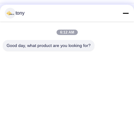
फुल ग्लास ट्रांसपेरेंट 118MM 8W 135lm / W 2700K LED R7S BULB
tony
1800K 15W 118 मिमी क्षैतिज प्लग रेट्रोफिट एलईडी R7S बल्ब
6:12 AM
डबल एंडेड 120 मी / डब्ल्यू 15 डब्ल्यू 1500 एलएम 2700 के कूल व्हाइट कोब
एलईडी आर 7 एस स्लिम
Good day, what product are you looking for?
लोकप्रिय श्रेणियां
सभी
एलईडी छिपा प्रतिस्थापन
एलईडी रेशा बल्ब
एलईडी जी 9 बीयूएलबी
एलईडी R7S बल्ब
COB ने पट्टी का नेतृत्व 
नियॉन एलईडी स्ट्रिप 
किया
लाइट्स
स्मार्ट एलईडी पट्टी
ओवरसीज़ एडिसन बल्ब