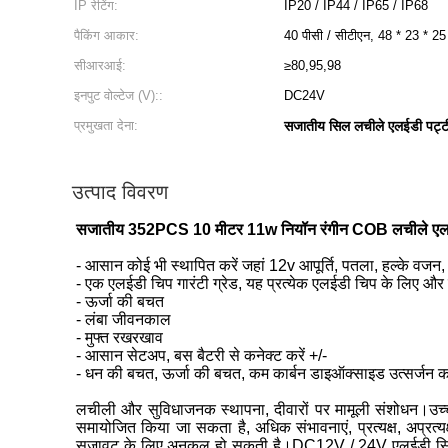
IP रेटिंग:
IP20 / IP44 / IP65 / IP68
पैकिंग आकार:
40 पीसी / सीटीएन, 48 * 23 * 25 
सीआरआई:
≥80,95,98
इनपुट वोल्टेज (V)::
DC24V
प्रमुखता देना:
सजातीय सिल लचीले एलईडी पट्ट
उत्पाद विवरण
सजातीय 352PCS 10 मीटर 11w नियॉन रंगीन COB लचीले एलई
- आसान कोई भी स्थापित करें जहां 12v आपूर्ति, पतला, हल्के वजन,
- एक एलईडी चिप गारंटी ग्रेड, यह प्रत्येक एलईडी चिप के लिए और 
- ऊर्जा की बचत
- लंबा जीवनकाल
- मुफ्त रखरखाव
- आसान सेटअप, बस बैटरी से कनेक्ट करें +/-
- धन की बचत, ऊर्जा की बचत, कम कार्बन डाइऑक्साइड उत्सर्जन क
लचीली और सुविधाजनक स्थापना, दीवारों पर मामूली संशोधन।उच्च
समायोजित किया जा सकता है, अधिक संभावनाएं, प्रत्यक्ष, अप्रत्
सजावट के लिए अनुकूल हो सकती है।DC12V / 24V एलईडी सिल न