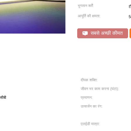
भुगतान शर्तें:
ट
आपूर्ति की क्षमता:
5
सबसे अच्छी कीमत
दीपक शक्ति:
जीवन भर काम करना (घंटा):
सीबी
प्रमाणन:
उत्सर्जन का रंग:
एलईडी मात्रा: