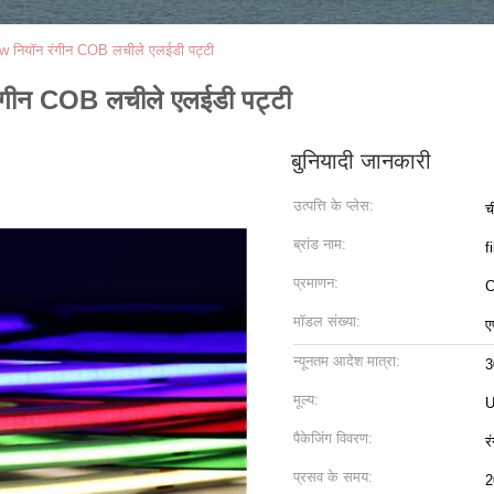
नियॉन रंगीन COB लचीले एलईडी पट्टी
गीन COB लचीले एलईडी पट्टी
बुनियादी जानकारी
उत्पत्ति के प्लेस:
च
ब्रांड नाम:
f
प्रमाणन:
C
मॉडल संख्या:
ए
न्यूनतम आदेश मात्रा:
3
मूल्य:
U
पैकेजिंग विवरण:
र
प्रसव के समय:
2