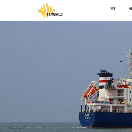
घर
उत