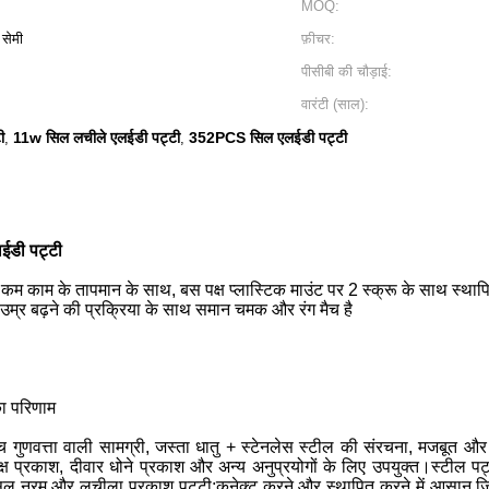
MOQ:
सेमी
फ़ीचर:
पीसीबी की चौड़ाई:
वारंटी (साल):
ी
11w सिल लचीले एलईडी पट्टी
352PCS सिल एलईडी पट्टी
,
,
डी पट्टी
 कम काम के तापमान के साथ, बस पक्ष प्लास्टिक माउंट पर 2 स्क्रू के साथ स्थापि
उम्र बढ़ने की प्रक्रिया के साथ समान चमक और रंग मैच है
ा परिणाम
 गुणवत्ता वाली सामग्री, जस्ता धातु + स्टेनलेस स्टील की संरचना, मजबूत 
यक्ष प्रकाश, दीवार धोने प्रकाश और अन्य अनुप्रयोगों के लिए उपयुक्त।स्टील 
रम और लचीला प्रकाश पट्टी;कनेक्ट करने और स्थापित करने में आसान जिसे 