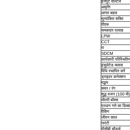
इनपुट वोल्टेज
आवृत्ति
आगत बहाव
मूल्यांकित शक्ति
पीएफ
चमकदार प्रवाह
LPW
CCT
रा
SDCM
कार्यकारी परिस्थितिय
इंसुलेटेड क्लास
विधि स्थापित करें
ड्राइवर कनेक्शन
मद्धम
कवर / रंग
शुद्ध वजन (100 मी)
भीतरी बॉक्स
प्रधान गत्ते का डिब्बा
पैकिंग
जीवन काल
गारंटी
पीसीबी चौड़ाई