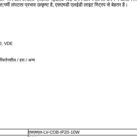
्मी लंपटता प्रभाव उत्कृष्ट है, एसएमडी एलईडी लाइट स्ट्रिप से बेहतर है।
O, VDE
रिवर्तनशील / हरा / अन्य
एफएमएल-LV-COB-IP20-10W