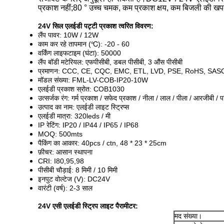
प्रकाश नहीं;80 ° उच्च चमक, कम प्रकाश क्षय, कम बिजली की खपत;गर
24V सिल एलईडी पट्टी प्रकाश त्वरित विवरण:
लैंप पावर: 10W / 12W
काम कर रहे तापमान (℃): -20 - 60
वर्किंग लाइफटाइम (घंटा): 50000
लैंप बॉडी मटेरियल: एफपीसीबी, डबल पीसीबी, 3 औंस पीसीबी
प्रमाणन: CCC, CE, CQC, EMC, ETL, LVD, PSE, RoHS, SAS
मॉडल संख्या: FML-LV-COB-IP20-10W
एलईडी प्रकाश स्रोत: COB1030
उत्सर्जक रंग: गर्म प्रकाश / सफेद प्रकाश / नीला / लाल / पीला / आरजीबी / प
उत्पाद का नाम: एलईडी लाइट स्ट्रिप्स
एलईडी मात्रा: 320leds / मी
IP रेटिंग: IP20 / IP44 / IP65 / IP68
MOQ: 500mts
पैकिंग का आकार: 40pcs / ctn, 48 * 23 * 25cm
फ़ीचर: आसान स्थापना
CRI: I80,95,98
पीसीबी चौड़ाई: 8 मिमी / 10 मिमी
इनपुट वोल्टेज (V): DC24V
वारंटी (वर्ष): 2-3 साल
24V एसी एलईडी स्ट्रिप लाइट पैरामीटर:
मद संख्या।