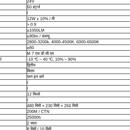
24V
50 हर्ट्ज
/
12W ± 10% / मी
> 0.9
≥1050LM
≥90lm / डब्ल्यू
2800-3200k, 4000-4500K, 6000-6500K
≥80
M 7 एस.डी.सी.एम.
ां
-10 ℃ ~ 40 ℃, 10% ~ 90%
द्वितीय
क्लिप
प्लग इन करें
/
/
12 किलो
/
480 मिमी × 230 मिमी × 250 मिमी
200M / CTN
25000h
2 साल
8 मिमी / 10 मिमी