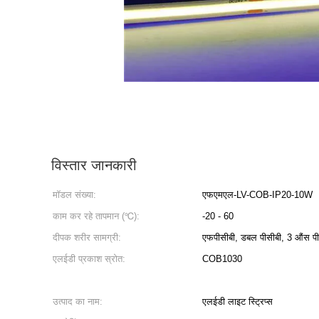
विस्तार जानकारी
मॉडल संख्या:
एफएमएल-LV-COB-IP20-10W
काम कर रहे तापमान (℃):
-20 - 60
दीपक शरीर सामग्री:
एफपीसीबी, डबल पीसीबी, 3 औंस पी
एलईडी प्रकाश स्रोत:
COB1030
उत्पाद का नाम:
एलईडी लाइट स्ट्रिप्स