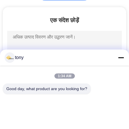
एलईडी बैकलाइट पैनल
एक संदेश छोड़ें
tony
29
पता करने योग्य एलईडी
1:34 AM
पट्टी
Good day, what product are you looking for?
लोकप्रिय श्रेणियां
सभी
एलईडी छिपा प्रतिस्थापन
एलईडी रेशा बल्ब
47