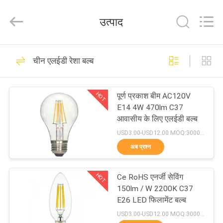
Filamentlux
Smart
Technology
उत्पाद
Co.,
LTD.
All
Rights
घर
Reserved.
39
चीन एलईडी रेशा बल्ब
एलईडी छिपा प्रतिस्थापन
उत्पादों
HOT
पूर्ण प्रकाश बीम AC120V
E14 4W 470lm C37
हमारे
आवासीय के लिए एलईडी बल्ब
बारे
USD3.00-USD12.00 MOQ:3000pcs
अब प्रश्न
में
28
HOT
Ce RoHS एनर्जी सेविंग
कारखाना
एलईडी रेशा बल्ब
150lm / W 2200K C37
भ्रमण
E26 LED फिलामेंट बल्ब
USD3.00-USD12.00 MOQ:3000pcs