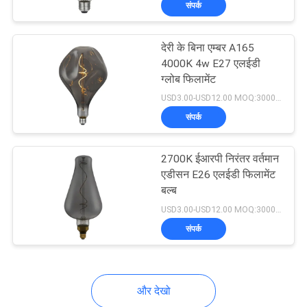
संपर्क
13
12V एलईडी स्ट्रिप
देरी के बिना एम्बर A165
लाइट्स
4000K 4w E27 एलईडी
ग्लोब फिलामेंट
USD3.00-USD12.00 MOQ:3000pcs
संपर्क
8
2700K ईआरपी निरंतर वर्तमान
एडीसन E26 एलईडी फिलामेंट
बल्ब
एज लिट एलईडी पैनल
USD3.00-USD12.00 MOQ:3000pcs
संपर्क
और देखो
11