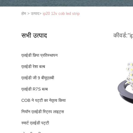
होम
>
उत्पाद
>
ip20 12v cob led strip
सभी उत्पाद
कीवर्ड:
"i
एलईडी छिपा प्रतिस्थापन
एलईडी रेशा बल्ब
एलईडी जी 9 बीयूएलबी
एलईडी R7S बल्ब
COB ने पट्टी का नेतृत्व किया
नियॉन एलईडी स्ट्रिप लाइट्स
स्मार्ट एलईडी पट्टी