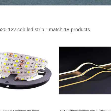
p20 12v cob led strip "
match 18 products