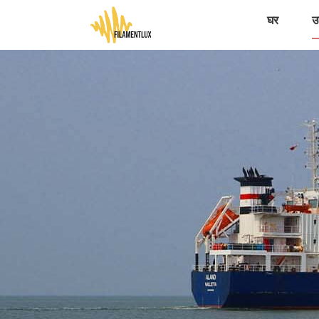
घर
उत