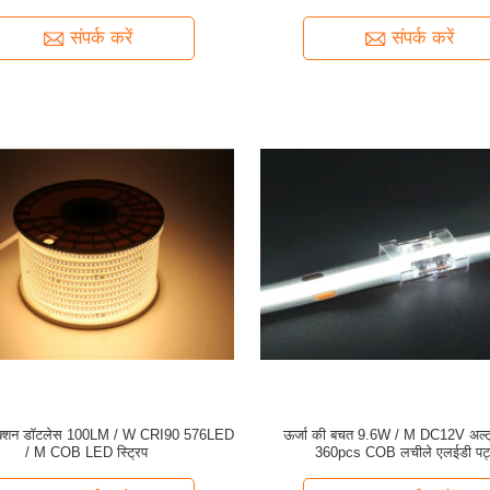
संपर्क करें
संपर्क करें
क्शन डॉटलेस 100LM / W CRI90 576LED
ऊर्जा की बचत 9.6W / M DC12V अल्ट्
/ M COB LED स्ट्रिप
360pcs COB लचीले एलईडी पट्