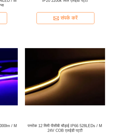
504LED / M
IP20 2200k सिल एलईडी पट्टी
प्स
संपर्क करें
 1000lm / M
पनरोक 12 मिमी पीसीबी चौड़ाई IP66 528LEDs / M
24V COB एलईडी पट्टी