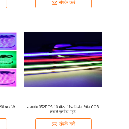
संपर्क करें
120Lm / W
सजातीय 352PCS 10 मीटर 11w नियॉन रंगीन COB
लचीले एलईडी पट्टी
संपर्क करें