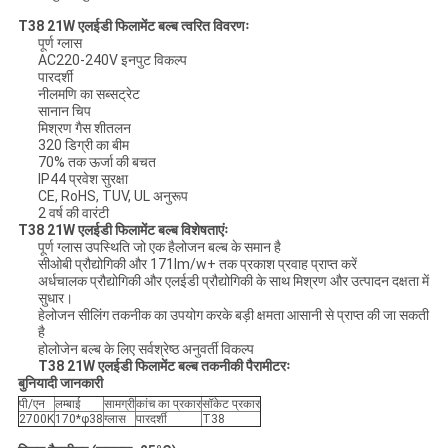
T38 21W एलईडी फिलामेंट बल्ब त्वरित विवरणः
पूर्ण ग्लास
AC220-240V इनपुट विकल्प
पारदर्शी
नीलमणि का सब्सट्रेट
सानान चिप
मिश्रण गैस शीतलन
320 डिग्री का बीम
70% तक ऊर्जा की बचत
IP44 प्रवेश सुरक्षा
CE, RoHS, TUV, UL अनुरूप
2 वर्ष की वारंटी
T38 21W एलईडी फिलामेंट बल्ब विशेषताएंः
पूर्ण ग्लास उपस्थिति जो एक हैलोजन बल्ब के समान है
सीओबी प्रौद्योगिकी और 171lm/w+ तक प्रकाश प्रवाह प्राप्त करें
अर्धचालक प्रौद्योगिकी और एलईडी प्रौद्योगिकी के साथ मिश्रण और उत्पादन दक्षता में
सुधार।
हेलोजन सीलिंग तकनीक का उपयोग करके बड़ी क्षमता आसानी से प्राप्त की जा सकती
है
होलोजेन बल्ब के लिए सर्वश्रेष्ठ अनुवर्ती विकल्प
T38 21W एलईडी फिलामेंट बल्ब तकनीकी पैरामीटरः
बुनियादी जानकारी
पी/एन
लम्बाई
सामग्री
कांच का प्रकार
सॉकेट प्रकार
2700K
170*φ38
ग्लास
पारदर्शी
T38