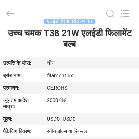
Filamentlux
Smart
Technology
Co.,
LTD.
एलईडी छिपा प्रतिस्थापन
All
Rights
उच्च चमक T38 21W एलईडी फिलामेंट
घर
Reserved.
बल्ब
उत्पादों
उत्पत्ति के प्लेस:
चीन
हमारे
ब्रांड नाम:
filamentlux
बारे
प्रमाणन:
CE,ROHS,
में
न्यूनतम आदेश
2000 पीसी
मात्रा:
कारखाना
मूल्य:
USD0.-USD0.
भ्रमण
पैकेजिंग विवरण:
रंगीन बॉक्स या ब्लिस्टर