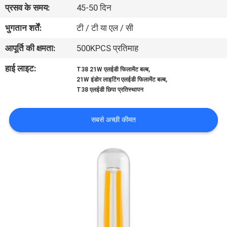
प्रसव के समय:
45-50 दिन
गुणवत्ता
नियंत्रण
भुगतान शर्तें:
टी / टी या एल / सी
आपूर्ति की क्षमता:
500KPCS प्रतिमाह
संपर्क
हाई लाइट:
,
T38 21W एलईडी फिलामेंट बल्ब
करें
,
21W इंडोर लाइटिंग एलईडी फिलामेंट बल्ब
T38 एलईडी छिपा प्रतिस्थापन
एक
सबसे अच्छी कीमत
उद्धरण
की
विनती
करे
साइटमैप