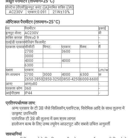
विद्युत पैरामीटर (तापमान=25°C)
वोल्टेज (वीएसी)
इनपुट करंट ((A)
नामित शक्ति ((W)
AC230V
प्रकार:0.091
21W±10%
ऑप्टिकल पैरामीटर (तापमान=25°C)
पद
पैरामीटर
इकाई
इनपुट वोल्ट
AC230V
वी
शक्ति कारक
पीएफ≥0.9
-
एलईडी प्रकार
मोल्डिंग फिलामेंट
-
प्रकाश प्रवाह
सीसीटी
मिनट:
प्रकार:
मैक्स:
मैं
2700
3600
3000
4000
4000
6300
दक्षता
प्रकार:
Lm/w
रंग तापमान
2700
3000
4000
6300
क
2650-2850
2850-3250
3850-4250
6000-6600
आरए
आरए≥80
-
प्रकाश कोण
360
-
आईपीएक्स
IP44
-
प्रतिस्पर्धात्मक लाभ:
अन्य प्रकार के टी 38 जैसे सिलिकॉन,प्लास्टिक, सिरेमिक आदि के साथ तुलना में
उत्कृष्ट उपस्थिति
पारंपरिक टी 38 की तुलना में कम श्रम लागत
हालोजन बल्ब के लिए उच्च ल्यूमेन आउटपुट और सबसे उचित अनुवर्ती
सावधानियां