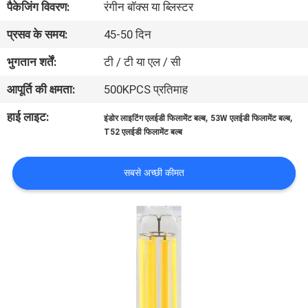
पैकेजिंग विवरण:
रंगीन बॉक्स या ब्लिस्टर
गुणवत्ता
प्रसव के समय:
45-50 दिन
नियंत्रण
भुगतान शर्तें:
टी / टी या एल / सी
संपर्क
आपूर्ति की क्षमता:
500KPCS प्रतिमाह
करें
हाई लाइट:
,
,
इंडोर लाइटिंग एलईडी फिलामेंट बल्ब
53W एलईडी फिलामेंट बल्ब
T52 एलईडी फिलामेंट बल्ब
एक
उद्धरण
सबसे अच्छी कीमत
की
विनती
करे
साइटमैप