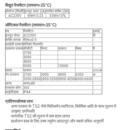
विद्युत पैरामीटर (तापमान=25°C)
वोल्टेज (वीएसी)
इनपुट करंट ((A)
नामित शक्ति ((W)
AC230V
प्रकार:0.23
53W±10%
ऑप्टिकल पैरामीटर (तापमान=25°C)
पद
पैरामीटर
इकाई
इनपुट वोल्ट
AC230V
वी
शक्ति कारक
पीएफ≥0.9
-
एलईडी प्रकार
मोल्डिंग फिलामेंट
-
प्रकाश प्रवाह
सीसीटी
मिनट:
प्रकार:
मैक्स:
मैं
2700
3000
4000
5000
10000
दक्षता
प्रकार:
Lm/w
रंग तापमान
2700
3000
4000
6300
क
2650-2850
2850-3250
3850-4250
6000-6600
आरए
आरए≥80
-
प्रकाश कोण
360
-
आईपीएक्स
IP44
-
प्रतिस्पर्धात्मक लाभ:
अन्य प्रकार के T52 जैसे सिलिकॉन,प्लास्टिक, सिरेमिक आदि के साथ तुलना में
उत्कृष्ट उपस्थिति
पारंपरिक T52 की तुलना में कम श्रम लागत
हालोजन बल्ब के लिए उच्च ल्यूमेन आउटपुट और सबसे उचित अनुवर्ती