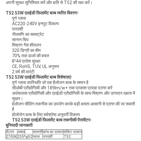
अपनी सुरक्षा सुनिश्चित करें और क्षति से T52 की रक्षा करें।
T52 53W एलईडी फिलामेंट बल्ब त्वरित विवरणः
पूर्ण ग्लास
AC220-240V इनपुट विकल्प
पारदर्शी
नीलमणि का सब्सट्रेट
सानान चिप
मिश्रण गैस शीतलन
320 डिग्री का बीम
70% तक ऊर्जा की बचत
IP44 प्रवेश सुरक्षा
CE, RoHS, TUV, UL अनुरूप
2 वर्ष की वारंटी
T52 53W एलईडी फिलामेंट बल्ब विशेषताएंः
पूर्ण ग्लास उपस्थिति जो एक हैलोजन बल्ब के समान है
सीओबी प्रौद्योगिकी और 189lm/w+ तक प्रकाश प्रवाह प्राप्त करें
अर्धचालक प्रौद्योगिकी और एलईडी प्रौद्योगिकी के साथ मिश्रण और उत्पादन दक्षता में
सुधार।
हेलोजन सीलिंग तकनीक का उपयोग करके बड़ी क्षमता आसानी से प्राप्त की जा सकती
है
होलोजेन बल्ब के लिए सर्वश्रेष्ठ अनुवर्ती विकल्प
T52 53W एलईडी फिलामेंट बल्ब तकनीकी पैरामीटरः
बुनियादी जानकारी
पी/एन
लम्बाई
सामग्री
कांच का प्रकार
सॉकेट प्रकार
2700K
255*φ52
ग्लास
पारदर्शी
T52