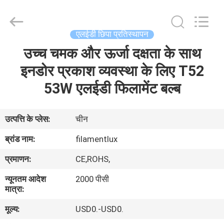
Filamentlux
Smart
Technology
Co.,
LTD.
एलईडी छिपा प्रतिस्थापन
All
Rights
उच्च चमक और ऊर्जा दक्षता के साथ
घर
Reserved.
इनडोर प्रकाश व्यवस्था के लिए T52
उत्पादों
53W एलईडी फिलामेंट बल्ब
हमारे
उत्पत्ति के प्लेस:
चीन
बारे
ब्रांड नाम:
filamentlux
में
प्रमाणन:
CE,ROHS,
न्यूनतम आदेश
2000 पीसी
कारखाना
मात्रा:
भ्रमण
मूल्य:
USD0.-USD0.