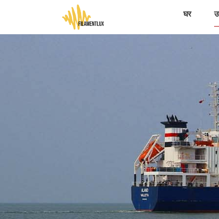
घर
उत