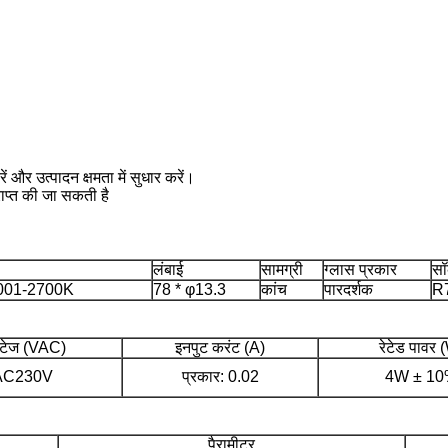
ं और उत्पादन क्षमता में सुधार करें।
प्त की जा सकती है
लंबाई
सामग्री
ग्लास प्रकार
सॉ
001-2700K
78 * φ13.3
कांच
पारदर्शक
R
्टेज (VAC)
इनपुट करंट (A)
रेटेड पावर 
AC230V
प्रकार: 0.02
4W ± 1
पैरामीटर