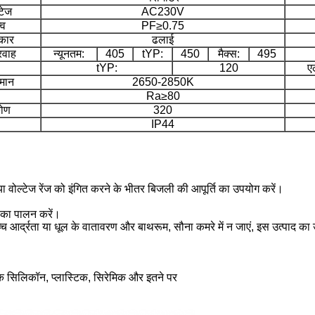
टेज
AC230V
्व
PF≥0.75
कार
ढलाई
रवाह
न्यूनतम:
405
tYP:
450
मैक्स:
495
tYP:
120
एल
पमान
2650-2850K
Ra≥80
कोण
320
IP44
 वोल्टेज रेंज को इंगित करने के भीतर बिजली की आपूर्ति का उपयोग करें।
 का पालन करें।
्च आर्द्रता या धूल के वातावरण और बाथरूम, सौना कमरे में न जाएं, इस उत्पाद का 
े कि सिलिकॉन, प्लास्टिक, सिरेमिक और इतने पर