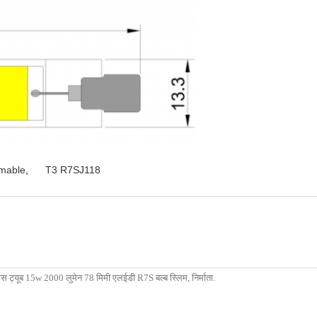
mable
,
T3 R7SJ118