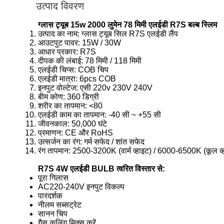
उत्पाद विवरण
ग्लास ट्यूब 15w 2000 लुमेन 78 मिमी एलईडी R7S बल्ब स्लिम
उत्पाद का नाम: ग्लास ट्यूब सिल R7S एलईडी लैंप
आउटपुट पावर: 15W / 30W
आधार प्रकार: R7S
दीपक की लंबाई: 78 मिमी / 118 मिमी
एलईडी चिप्स: COB चिप
एलईडी मात्रा: 6pcs COB
इनपुट वोल्टेज: एसी 220v 230V 240V
बीम कोण: 360 डिग्री
शरीर का तापमान: <80
एलईडी काम का तापमान: -40 सी ~ +55 सी
जीवनकाल: 50,000 घंटे
प्रमाणन: CE और RoHS
उत्सर्जन का रंग: गर्म सफेद / शांत सफेद
रंग तापमान: 2500-3200K (वार्म व्हाइट) / 6000-6500K (कूल व्
R7S 4W एलईडी BULB त्वरित विस्तार से:
पूरा गिलास
AC220-240V इनपुट विकल्प
पारदर्शक
नीलम सब्सट्रेट
सानन चिप
गैस कूलिंग मिक्स करें