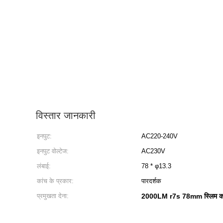
विस्तार जानकारी
इनपुट:
AC220-240V
इनपुट वोल्टेज:
AC230V
लंबाई:
78 * φ13.3
कांच के प्रकार:
पारदर्शक
प्रमुखता देना:
2000LM r7s 78mm स्लिम का न