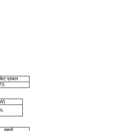
केट प्रकार
7S
(W)
0%
इकाई