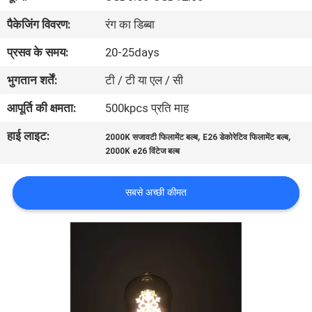
गुणवत्ता
पैकेजिंग विवरण:
रंग का डिब्बा
नियंत्रण
प्रसव के समय:
20-25days
भुगतान शर्तें:
टी / टी या एल / सी
संपर्क
करें
आपूर्ति की क्षमता:
500kpcs प्रति माह
हाई लाइट:
,
,
2000K सजावटी फिलामेंट बल्ब
E26 डेकोरेटिव फिलामेंट बल्ब
एक
2000K e26 विंटेज बल्ब
उद्धरण
सबसे अच्छी कीमत
की
विनती
करे
साइटमैप