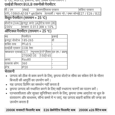
6. CE, RoHS, ईआरपी, उल, SAA प्रमाणीकरण।
एलईडी फिल्टर BULB तकनीकी पैरामीटर:
पी / एन
लंबाई
सामग्री
ग्लास प्रकार
सॉकेट प्रकार
VFL-10860-A
108 * φ60
कांच
पारदर्शी / गहरा ग्रे / एम्बर सोना
E27 / E26 / B22
विद्युत पैरामीटर (तापमान = 25 ℃)
वोल्टेज (VAC)
इनपुट करंट (A)
रेटेड पावर (W)
230V
प्रकार: 0.013
4W ± 10%
ऑप्टिकल पैरामीटर (तापमान = 25 ℃)
मद
पैरामीटर
इकाई
इनपुट वोल्टेज
185-265
वी
शक्ति तत्व
PF≥0.5
-
एलईडी प्रकार
COB रेशा
-
चमकदार प्रवाह
CCT
न्यूनतम:
tYP:
मैक्स:
एल एम / डब्ल्यू
2700K
135
150
165
आरए
Ra≥80
-
प्रकाश कोण
360
-
IPX
IP20
-
चेतावनी
उत्पाद को ठीक से काम करने के लिए, कृपया वोल्टेज सीमा का संकेत देने के भीतर
बिजली की आपूर्ति का उपयोग करें।
यह उत्पाद डिमिंग का समर्थन नहीं करता है
कृपया उत्पाद को स्थापित करने के लिए सही स्थापना चरणों का पालन करें।
प्रभावशीलता और सुरक्षा सुनिश्चित करने के लिए, कृपया उच्च आर्द्रता या धूल के
वातावरण और बाथरूम, सौना कमरे में न जाएं, यह उत्पाद बाहरी बारिश की जगह का
उपयोग करता है
2000K सजावटी फिलामेंट बल्ब
E26 डेकोरेटिव फिलामेंट बल्ब
2000K e26 विंटेज बल्ब