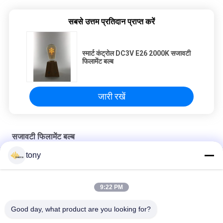
सबसे उत्तम प्रतिदान प्राप्त करें
स्मार्ट कंट्रोल DC3V E26 2000K सजावटी
फिलामेंट बल्ब
जारी रखें
सजावटी फिलामेंट बल्ब
tony
AC120V LED 4w 2200k G125 डेकोरेटिव फिलामेंट बल्ब
लिविंग रूम 2200K एडिसन E27 G95 एलईडी फिलामेंट बल्ब
9:22 PM
400lm ग्लास E27 G125 EMC फ्लेमिंगो सजावटी फिलामेंट बल्ब ग्लोब
Good day, what product are you looking for?