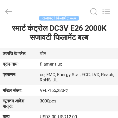
Filamentlux
Smart
Technology
Co.,
LTD.
सजावटी फिलामेंट बल्ब
All
Rights
स्मार्ट कंट्रोल DC3V E26 2000K
घर
Reserved.
सजावटी फिलामेंट बल्ब
उत्पादों
उत्पत्ति के प्लेस:
चीन
हमारे
ब्रांड नाम:
filamentlux
बारे
प्रमाणन:
ce, EMC, Energy Star, FCC, LVD, Reach,
में
RoHS, UL
मॉडल संख्या:
VFL-165,280-ए
कारखाना
न्यूनतम आदेश
3000pcs
भ्रमण
मात्रा:
मूल्य:
USD3.00-USD12.00