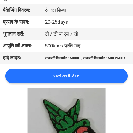
गुणवत्ता
पैकेजिंग विवरण:
रंग का डिब्बा
नियंत्रण
प्रसव के समय:
20-25days
भुगतान शर्तें:
टी / टी या एल / सी
संपर्क
करें
आपूर्ति की क्षमता:
500kpcs प्रति माह
हाई लाइट:
,
सजावटी फिलामेंट 15000H
सजावटी फिलामेंट 1508 2500K
एक
उद्धरण
सबसे अच्छी कीमत
की
विनती
करे
साइटमैप