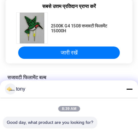
सबसे उत्तम प्रतिदान प्राप्त करें
2500K G4 1508 सजावटी फिलामेंट
15000H
जारी रखें
सजावटी फिलामेंट बल्ब
tony
AC120V LED 4w 2200k G125 डेकोरेटिव फिलामेंट बल्ब
लिविंग रूम 2200K एडिसन E27 G95 एलईडी फिलामेंट बल्ब
8:39 AM
400lm ग्लास E27 G125 EMC फ्लेमिंगो सजावटी फिलामेंट बल्ब ग्लोब
Good day, what product are you looking for?
लोकप्रिय श्रेणियां
सभी