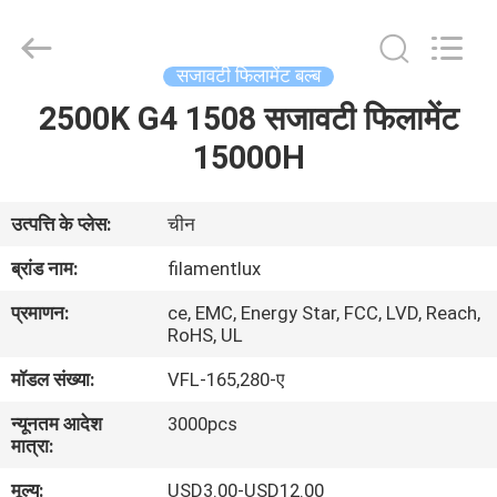
Filamentlux
Smart
Technology
Co.,
LTD.
सजावटी फिलामेंट बल्ब
All
Rights
2500K G4 1508 सजावटी फिलामेंट
घर
Reserved.
15000H
उत्पादों
उत्पत्ति के प्लेस:
चीन
हमारे
ब्रांड नाम:
filamentlux
बारे
प्रमाणन:
ce, EMC, Energy Star, FCC, LVD, Reach,
में
RoHS, UL
मॉडल संख्या:
VFL-165,280-ए
कारखाना
न्यूनतम आदेश
3000pcs
भ्रमण
मात्रा:
मूल्य:
USD3.00-USD12.00