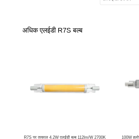
अधिक एलईडी R7S बल्ब
4W एलईडी R7S 78 मिमी
फुल ग्लास ट