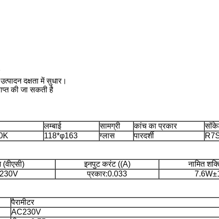
त्पादन दक्षता में सुधार।
ाप्त की जा सकती है
लम्बाई
सामग्री
कांच का प्रकार
सॉके
0K
118*φ163
ग्लास
पारदर्शी
R7
ज (वीएसी)
इनपुट करंट ((A)
नामित शक्
230V
प्रकार:0.033
7.6W±
पैरामीटर
AC230V