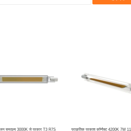
्रांसपेरेंट 118MM 8W 135lm / W 2700K
उच्च लुमेन सिरेमिक बेस 8W COB R7S