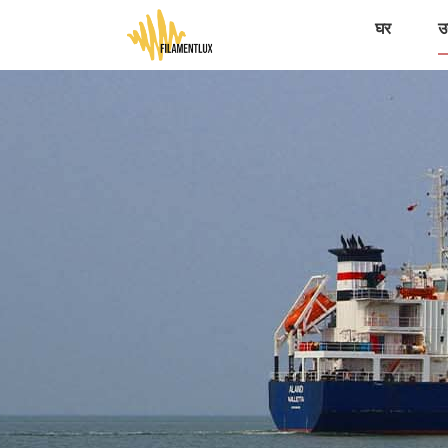
घर
उत