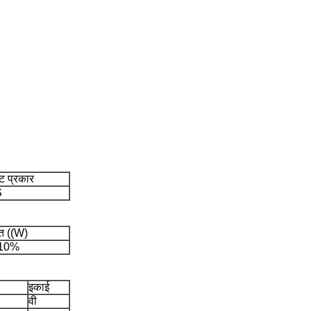
ट प्रकार
S
ति ((W)
10%
इकाई
वी