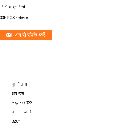
ी / टी या एल / सी
00KPCS प्रतिमाह
अब से संपर्क करें
पूरा गिलास
आर7एस
टाइप：0.033
नीलम सब्सट्रेट
320º