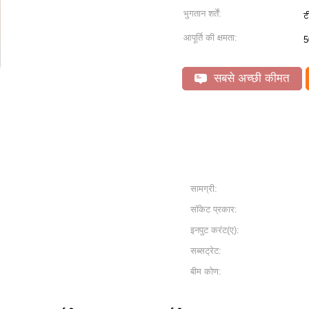
भुगतान शर्तें:
ट
आपूर्ति की क्षमता:
5
सबसे अच्छी कीमत
सामग्री:
सॉकेट प्रकार:
इनपुट करंट(ए):
सब्सट्रेट:
बीम कोण: