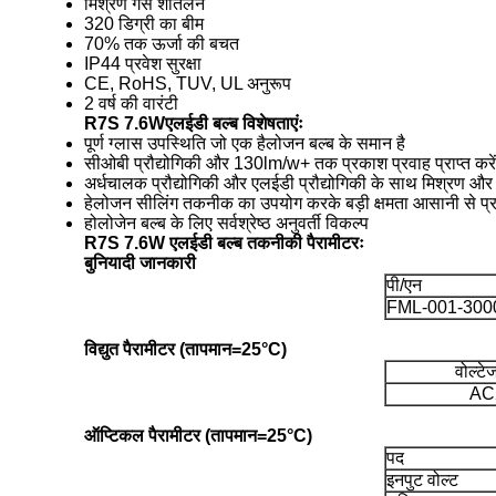
मिश्रण गैस शीतलन
320 डिग्री का बीम
70% तक ऊर्जा की बचत
IP44 प्रवेश सुरक्षा
CE, RoHS, TUV, UL अनुरूप
2 वर्ष की वारंटी
R7S 7.6W
एलईडी बल्ब विशेषताएंः
पूर्ण ग्लास उपस्थिति जो एक हैलोजन बल्ब के समान है
सीओबी प्रौद्योगिकी और 130lm/w+ तक प्रकाश प्रवाह प्राप्त करें
अर्धचालक प्रौद्योगिकी और एलईडी प्रौद्योगिकी के साथ मिश्रण और उ
हेलोजन सीलिंग तकनीक का उपयोग करके बड़ी क्षमता आसानी से प्र
होलोजेन बल्ब के लिए सर्वश्रेष्ठ अनुवर्ती विकल्प
R7S 7.6W एलईडी बल्ब तकनीकी पैरामीटरः
बुनियादी जानकारी
पी/एन
FML-001-300
विद्युत पैरामीटर (तापमान=25°C)
वोल्टे
AC
ऑप्टिकल पैरामीटर (तापमान=25°C)
पद
इनपुट वोल्ट