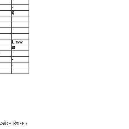
-
-
मैं
Lm/w
क
0
-
-
-
आउटडोर बारिश जगह