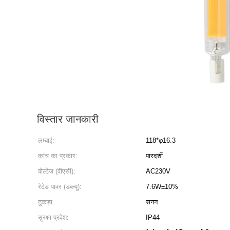
विस्तार जानकारी
लम्बाई:
118*φ16.3
कांच का प्रकार:
पारदर्शी
वोल्टेज (वीएसी):
AC230V
रेटेड पावर (डब्ल्यू):
7.6W±10%
टुकड़ा:
सनन
सुरक्षा प्रवेश:
IP44