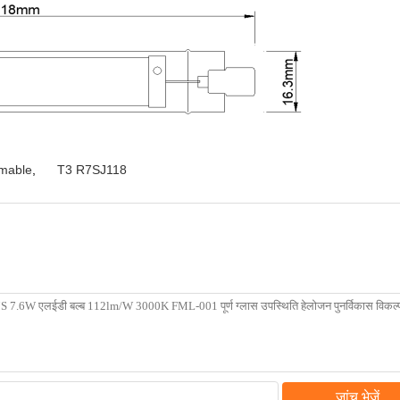
mable
,
T3 R7SJ118
जांच भेजें