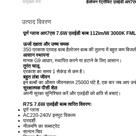
प्रमुखता देना:
हेलोजन रेट्रोफिट एलईडी आर7एस
उत्पाद विवरण
पूर्ण ग्लास आर7एस 7.6W एलईडी बल्ब 112lm/W 3000K FM
ऊर्जा दक्षता और उच्च चमक
350 प्रकाश प्रवाह बल्ब हैलोजन बल्ब की तुलना में बहुत कम बिजली
आसान स्थापना
मानक G9 आधार, स्थापित करने या हटाने के लिए आसान।
तुरंत चालू
प्रकाश का समय 1 सेकंड से कम है।
बहुत लंबा जीवन
इन बल्बों का औसत जीवनकाल 25000 घंटे है, एक बार जब आप उन्हें 
सुरक्षात्मक पीसी शेल
अपनी सुरक्षा सुनिश्चित करें और एलईडी को क्षति से बचाएं।
R7S 7.6W एलईडी बल्ब त्वरित विवरणः
पूर्ण ग्लास
AC220-240V इनपुट विकल्प
पारदर्शी
नीलमणि का सब्सट्रेट
सानान चिप