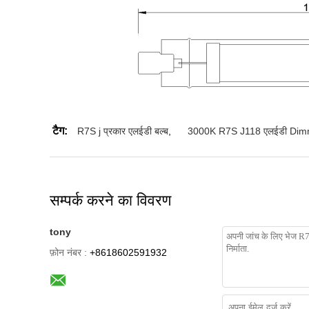
टैग:
R7S j प्रकार एलईडी बल्ब
,
3000K R7S J118 एलईडी Dim
सम्पर्क करने का विवरण
tony
फ़ोन नंबर :
+8618602591932