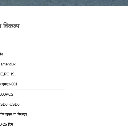
 विकल्प
ीन
ilamentlux
E,ROHS,
फएमएल-001
000PCS
SD0.-USD0.
ंगीन बॉक्स या ब्लिस्टर
0-25 दिन