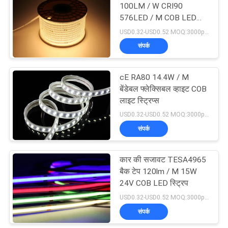
100LM / W CRI90
576LED / M COB LED
17
स्ट्रिप
USD0.32-USD0.52 MOQ:3000pcs
संपर्क
स्मार्ट एलईडी पट्टी
cE RA80 14.4W / M
बेंडेबल फ्लेक्सिबल व्हाइट COB
लाइट स्ट्रिप्स
USD0.32-USD0.52 MOQ:3000pcs
संपर्क
12
कार की सजावट TESA4965
ओवरसीज़ एडिसन बल्ब
बैक टेप 120lm / M 15W
24V COB LED स्ट्रिप
USD0.32-USD0.52 MOQ:3000pcs
संपर्क