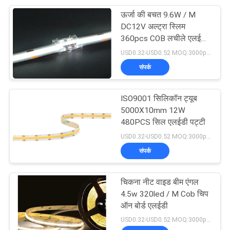
ऊर्जा की बचत 9.6W / M
18
DC12V अल्ट्रा स्लिम
360pcs COB लचीले एलईडी
230V एलईडी पट्टी
पट्टी
USD0.32-USD0.52 MOQ:3000pcs
संपर्क
ISO9001 सिलिकॉन ट्यूब
5000X10mm 12W
480PCS सिल एलईडी पट्टी
10
USD0.32-USD0.52 MOQ:3000pcs
संपर्क
120V एलईडी पट्टी
चिकना नीट वाइड बीम एंगल
4.5w 320led / M Cob चिप
ऑन बोर्ड एलईडी
USD0.32-USD0.52 MOQ:3000pcs