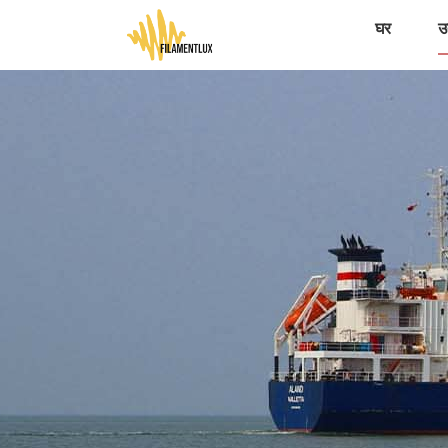
घर
उत