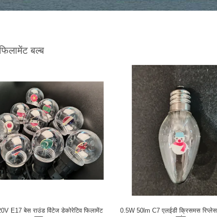
िलामेंट बल्ब
 E17 बेस राउंड विंटेज डेकोरेटिव फिलामेंट
0.5W 50lm C7 एलईडी क्रिसमस रिप्लेसमे