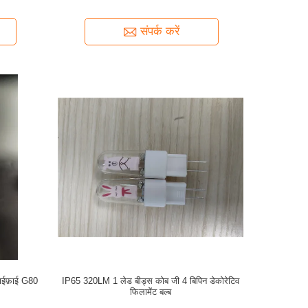
संपर्क करें
ाईफ़ाई G80
IP65 320LM 1 लेड बीड्स कोब जी 4 बिपिन डेकोरेटिव
फिलामेंट बल्ब