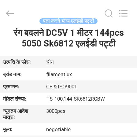
Filamentlux
Smart
Technology
Co.,
LTD.
पता करने योग्य एलईडी पट्टी
All
Rights
रंग बदलने DC5V 1 मीटर 144pcs
घर
Reserved.
5050 Sk6812 एलईडी पट्टी
उत्पादों
उत्पत्ति के प्लेस:
चीन
हमारे
ब्रांड नाम:
filamentlux
बारे
प्रमाणन:
CE & ISO9001
में
मॉडल संख्या:
TS-100,144-SK6812RGBW
न्यूनतम आदेश
3000pcs
कारखाना
मात्रा:
भ्रमण
मूल्य:
negotiable