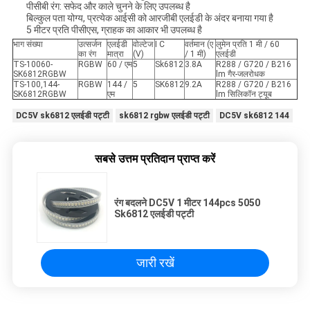
पीसीबी रंग: सफेद और काले चुनने के लिए उपलब्ध है
बिल्कुल पता योग्य, प्रत्येक आईसी को आरजीबी एलईडी के अंदर बनाया गया है
5 मीटर प्रति पीसीएस, ग्राहक का आकार भी उपलब्ध है
भाग संख्या
उत्सर्जन
एलईडी
वोल्टेज
I C
वर्तमान (ए
लुमेन प्रति 1 मी / 60
का रंग
मात्रा
(V)
/ 1 मी)
एलईडी
TS-10060-
RGBW
60 / एम
5
Sk6812
3.8A
R288 / G720 / B216
SK6812RGBW
lm गैर-जलरोधक
TS-100,144-
RGBW
144 /
5
SK6812
9.2A
R288 / G720 / B216
SK6812RGBW
एम
lm सिलिकॉन ट्यूब
DC5V sk6812 एलईडी पट्टी
sk6812 rgbw एलईडी पट्टी
DC5V sk6812 144
सबसे उत्तम प्रतिदान प्राप्त करें
रंग बदलने DC5V 1 मीटर 144pcs 5050
Sk6812 एलईडी पट्टी
जारी रखें