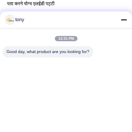
पता करने योग्य एलईडी पट्टी
उपयोगकर्ता के अनुकूल WS2811 IP67 60pcs 5050 पता योग्य एलईडी पट्टी
tony
256pixels 16 * 16 पता करने योग्य एलईडी डॉट मैट्रिक्स WS2812b एलईडी
पट्टी
12:31 PM
P33.3mm 9w डिजिटल 30LEDS / M 5050 एड्रेसेबल एलईडी स्ट्रिप
Good day, what product are you looking for?
लोकप्रिय श्रेणियां
सभी
एलईडी छिपा प्रतिस्थापन
एलईडी रेशा बल्ब
एलईडी जी 9 बीयूएलबी
एलईडी R7S बल्ब
COB ने पट्टी का नेतृत्व 
नियॉन एलईडी स्ट्रिप 
किया
लाइट्स