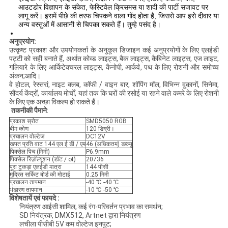
आउटडोर विज्ञापन के संकेत, फेस्टिवेल क्रिसमस या शादी की पार्टी सजावट पर
लागू करें। इसमें पीछे की तरफ चिपकने वाला गोंद होता है, जिससे आप इसे दीवार या
अन्य वस्तुओं में आसानी से चिपका सकते हैं। तुम्हे पसंद है।
अनुप्रयोग:
उत्कृष्ट प्रकाश और उपयोगकर्ता के अनुकूल डिजाइन कई अनुप्रयोगों के लिए एलईडी
पट्टी को सही बनाते हैं, अर्थात कोव्ड लाइट्स, बैक लाइट्स, कैबिनेट लाइट्स, एज लाइट,
गलियारे के लिए आर्किटेक्चरल लाइट्स, कैनोपी, आर्कवे, पथ के लिए रोशनी और समोच्च
अंकन;आदि।
वे होटल, रेस्तरां, नाइट क्लब, कॉफी / वाइन बार, शॉपिंग मॉल, विभिन्न दुकानों, सिनेमा,
सौंदर्य केंद्रों, कार्यालय मोर्चों, यहां तक ​​कि घरों की रसोई या रहने वाले कमरे के लिए रोशनी
के लिए एक अच्छा विकल्प हो सकते हैं।
तकनीकी पैमाने
:
प्रकाश स्रोत
SMD5050 RGB
बीम कोण
120 डिग्री।
प्रचालन वोल्टेज
DC12V
खपत प्रति वाट 144 एल ई डी / एम
46 (अधिकतम) डब्ल्यू
पिक्सेल पिच (मिमी)
P6.9mm
पिक्सेल रिज़ॉल्यूशन (डॉट / ot)
20736
पूरा टुकड़ा एलईडी मात्रा
144 पीसी
मुद्रित सर्किट बोर्ड की मोटाई
0.25 मिमी
प्रचालन तापमान
-40 ℃ -40 ℃
भंडारण तापमान
-10 ℃ -50 ℃
विशेषतायें एवं फायदे :
नियंत्रण आईसी शामिल, कई रंग-परिवर्तन प्रभाव का समर्थन;
SD नियंत्रक, DMX512, Artnet द्वारा नियंत्रण
लचीला पीसीबी 5V कम वोल्टेज इनपुट;