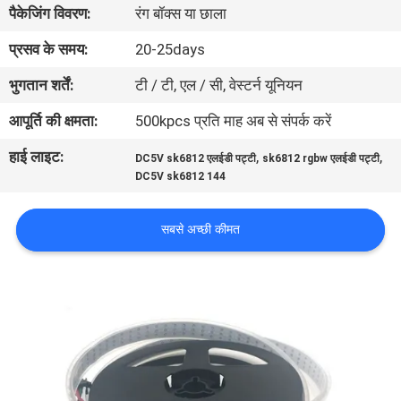
पैकेजिंग विवरण:
रंग बॉक्स या छाला
गुणवत्ता
नियंत्रण
प्रसव के समय:
20-25days
भुगतान शर्तें:
टी / टी, एल / सी, वेस्टर्न यूनियन
संपर्क
आपूर्ति की क्षमता:
500kpcs प्रति माह अब से संपर्क करें
करें
हाई लाइट:
,
,
DC5V sk6812 एलईडी पट्टी
sk6812 rgbw एलईडी पट्टी
DC5V sk6812 144
एक
उद्धरण
सबसे अच्छी कीमत
की
विनती
करे
साइटमैप