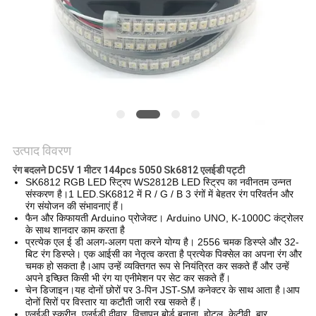
PRIVACY
POLICY
उत्पाद विवरण
रंग बदलने DC5V 1 मीटर 144pcs 5050 Sk6812 एलईडी पट्टी
SK6812 RGB LED स्ट्रिप WS2812B LED स्ट्रिप का नवीनतम उन्नत
संस्करण है।1 LED.SK6812 में R / G / B 3 रंगों में बेहतर रंग परिवर्तन और
रंग संयोजन की संभावनाएं हैं।
फैन और किफायती Arduino प्रोजेक्ट। Arduino UNO, K-1000C कंट्रोलर
के साथ शानदार काम करता है
प्रत्येक एल ई डी अलग-अलग पता करने योग्य है। 2556 चमक डिस्प्ले और 32-
बिट रंग डिस्प्ले। एक आईसी का नेतृत्व करता है प्रत्येक पिक्सेल का अपना रंग और
चमक हो सकता है।आप उन्हें व्यक्तिगत रूप से नियंत्रित कर सकते हैं और उन्हें
अपने इच्छित किसी भी रंग या एनीमेशन पर सेट कर सकते हैं।
चेन डिजाइन।यह दोनों छोरों पर 3-पिन JST-SM कनेक्टर के साथ आता है।आप
दोनों सिरों पर विस्तार या कटौती जारी रख सकते हैं।
एलईडी स्क्रीन, एलईडी दीवार, विज्ञापन बोर्ड बनाना, होटल, केटीवी, बार,