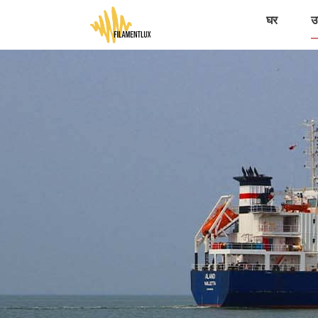
घर
उत