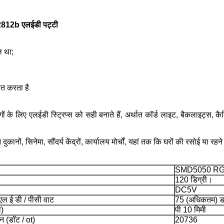
S2812b एलईडी पट्टी
ल था;
ित करता है
ं के लिए एलईडी स्ट्रिप्स को सही बनाते हैं, अर्थात कॉर्ड लाइट, बैकलाइट्स, क
दुकानों, सिनेमा, सौंदर्य केंद्रों, कार्यालय मोर्चों, यहां तक ​​कि घरों की रसोई या
SMD5050 R
120 डिग्री।
DC5V
ल ई डी / पीसी वाट
75 (अधिकतम) डब्
ी)
पी 10 मिमी
शन (डॉट / ot)
20736