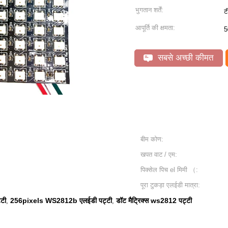
भुगतान शर्तें:
ट
आपूर्ति की क्षमता:
5
सबसे अच्छी कीमत
बीम कोण:
खपत वाट / एम:
पिक्सेल पिच el मिमी （:
पूरा टुकड़ा एलईडी मात्रा:
टी
256pixels WS2812b एलईडी पट्टी
डॉट मैट्रिक्स ws2812 पट्टी
,
,