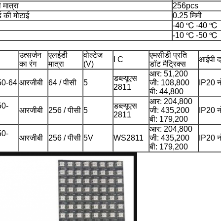
 मात्रा
256pcs
्ड की मोटाई
0.25 मिमी
-40 ℃ -40 ℃
-10 ℃ -50 ℃
उत्सर्जन
एलईडी
वोल्टेज
एमसीडी प्रति
I C
आईपी ​​
का रंग
मात्रा
(V)
डॉट मैट्रिक्स
आर: 51,200
डब्ल्यूएस
0-64
आरजीबी
64 / पीसी
5
जी: 108,800
IP20 न
2811
बी: 44,800
आर: 204,800
0-
डब्ल्यूएस
आरजीबी
256 / पीसी
5
जी: 435,200
IP20 न
2811
बी: 179,200
आर: 204,800
0-
आरजीबी
256 / पीसी
5V
WS2811
जी: 435,200
IP20 न
बी: 179,200