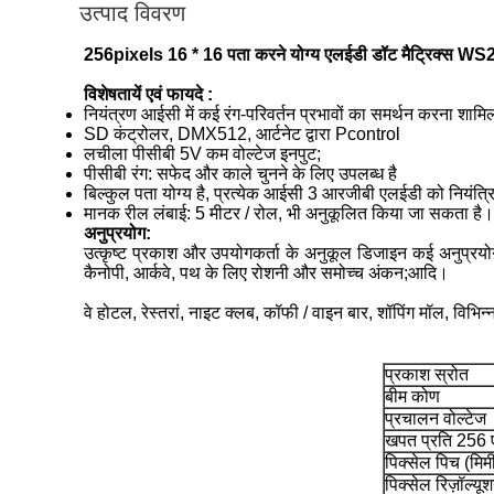
उत्पाद विवरण
256pixels 16 * 16 पता करने योग्य एलईडी डॉट मैट्रिक्स W
विशेषतायें एवं फायदे :
नियंत्रण आईसी में कई रंग-परिवर्तन प्रभावों का समर्थन करना शामि
SD कंट्रोलर, DMX512, आर्टनेट द्वारा Pcontrol
लचीला पीसीबी 5V कम वोल्टेज इनपुट;
पीसीबी रंग: सफेद और काले चुनने के लिए उपलब्ध है
बिल्कुल पता योग्य है, प्रत्येक आईसी 3 आरजीबी एलईडी को नियंत्र
मानक रील लंबाई: 5 मीटर / रोल, भी अनुकूलित किया जा सकता है।
अनुप्रयोग:
उत्कृष्ट प्रकाश और उपयोगकर्ता के अनुकूल डिजाइन कई अनुप्रयोगो
कैनोपी, आर्कवे, पथ के लिए रोशनी और समोच्च अंकन;आदि।
वे होटल, रेस्तरां, नाइट क्लब, कॉफी / वाइन बार, शॉपिंग मॉल, विभिन्न 
प्रकाश स्रोत
बीम कोण
प्रचालन वोल्टेज
खपत प्रति 256 ए
पिक्सेल पिच (मिम
पिक्सेल रिज़ॉल्यू