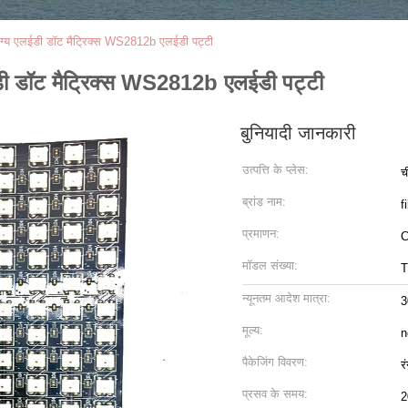
ग्य एलईडी डॉट मैट्रिक्स WS2812b एलईडी पट्टी
ी डॉट मैट्रिक्स WS2812b एलईडी पट्टी
बुनियादी जानकारी
उत्पत्ति के प्लेस:
च
ब्रांड नाम:
f
प्रमाणन:
मॉडल संख्या:
T
न्यूनतम आदेश मात्रा:
3
मूल्य:
n
पैकेजिंग विवरण:
र
प्रसव के समय:
2