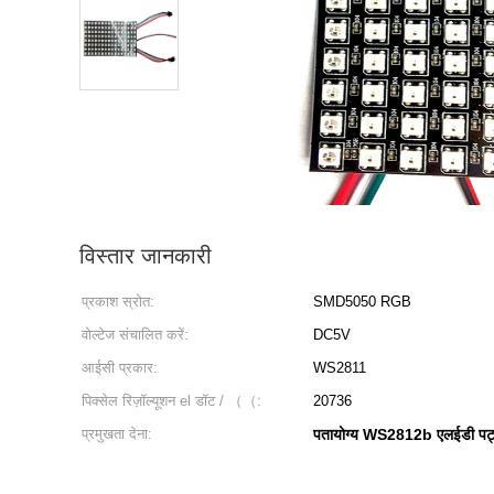
विस्तार जानकारी
प्रकाश स्रोत:
SMD5050 RGB
वोल्टेज संचालित करें:
DC5V
आईसी प्रकार:
WS2811
पिक्सेल रिज़ॉल्यूशन el डॉट / （（:
20736
प्रमुखता देना:
पतायोग्य WS2812b एलईडी पट्