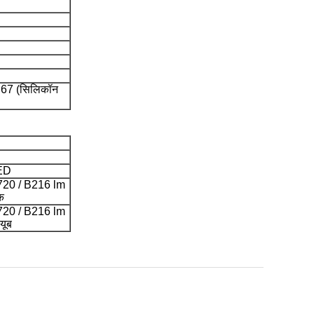
IP67 (सिलिकॉन
ED
720 / B216 lm
क
720 / B216 lm
यूब