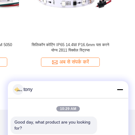
50 Sk6812
ऊर्जा कुशल SMD5050 GS8208 पता लगाने योग्य
उपयोगकर्ता
एलईडी पट्टी
अब से संपर्क करें
tony
10:29 AM
Good day, what product are you looking 
for?
हमें मेल करें