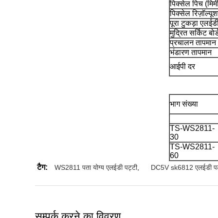
पिक्सेल पिच (मिम
पिक्सेल रिज़ॉल्यू
पूरा टुकड़ा एलईडी
मुद्रित सर्किट बोर
प्रचालन तापमान
भंडारण तापमान
आईपी ​​दर
भाग संख्या
TS-WS2811-
30
TS-WS2811-
60
टैग:
WS2811 पता योग्य एलईडी पट्टी
,
DC5V sk6812 एलईडी पट
सम्पर्क करने का विवरण