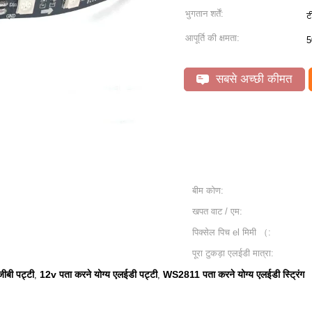
भुगतान शर्तें:
ट
आपूर्ति की क्षमता:
5
सबसे अच्छी कीमत
बीम कोण:
खपत वाट / एम:
पिक्सेल पिच el मिमी （:
पूरा टुकड़ा एलईडी मात्रा:
ीबी पट्टी
12v पता करने योग्य एलईडी पट्टी
WS2811 पता करने योग्य एलईडी स्ट्रिंग
,
,