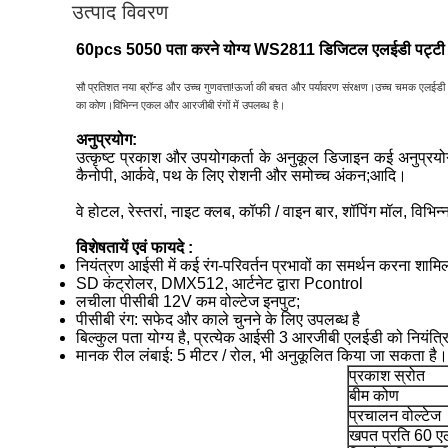
उत्पाद विवरण
60pcs 5050 पता करने योग्य WS2811 डिजिटल एलईडी पट्टी
सौ प्रतिशत नया ब्रॉन्ड और उच्च गुणवत्ता!ऊर्जा की बचत और पर्यावरण संरक्षण।उच्च चमक एलईडी 
का कोण।विभिन्न एकल और आरजीबी रंगों में उपलब्ध है।
अनुप्रयोग:
उत्कृष्ट प्रकाश और उपयोगकर्ता के अनुकूल डिजाइन कई अनुप्रयोगो
कैनोपी, आर्कवे, पथ के लिए रोशनी और समोच्च अंकन;आदि।
वे होटल, रेस्तरां, नाइट क्लब, कॉफी / वाइन बार, शॉपिंग मॉल, विभिन्न 
विशेषतायें एवं फायदे :
नियंत्रण आईसी में कई रंग-परिवर्तन प्रभावों का समर्थन करना शामि
SD कंट्रोलर, DMX512, आर्टनेट द्वारा Pcontrol
लचीला पीसीबी 12V कम वोल्टेज इनपुट;
पीसीबी रंग: सफेद और काले चुनने के लिए उपलब्ध है
बिल्कुल पता योग्य है, प्रत्येक आईसी 3 आरजीबी एलईडी को नियंत्र
मानक रील लंबाई: 5 मीटर / रोल, भी अनुकूलित किया जा सकता है।
प्रकाश स्रोत
बीम कोण
प्रचालन वोल्टेज
खपत प्रति 60 एल