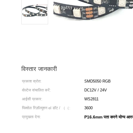
विस्तार जानकारी
प्रकाश स्रोत:
SMD5050 RGB
वोल्टेज संचालित करें:
DC12V / 24V
आईसी प्रकार:
WS2811
पिक्सेल रिज़ॉल्यूशन el डॉट / （（:
3600
प्रमुखता देना:
P16.6mm पता करने योग्य आरज