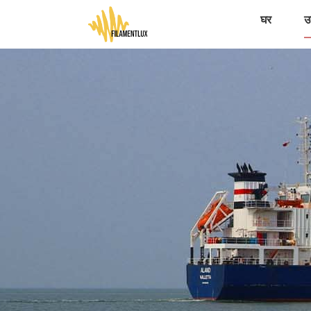
घर
उत