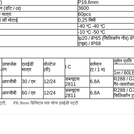
ी)
P16.6mm
शन (डॉट / ot)
3600
 मात्रा
60pcs
्ड की मोटाई
0.25 मिमी
-40 ℃ -40 ℃
-10 ℃ -50 ℃
Ip20 / IP65 (सिलिकॉन गोंद) 
ट्यूब) / IP68
लुमेन प्रति
उत्सर्जक
एलईडी
वोल्टेज
वर्तमान
I C
रंग
मात्रा
(वी)
(ए / 1 म)
1m / 60L
डब्ल्यूएस
R288 / G
आरजीबी
30 / एम
12/24
6.8A
2811
गैर-जलरोध
डब्ल्यूएस
R288 / G
आरजीबी
60 / एम
12/24
6.8A
2811
सिलिकॉन ट्
्टी
,
P6.9mm डिजिटल पता योग्य एलईडी पट्टी