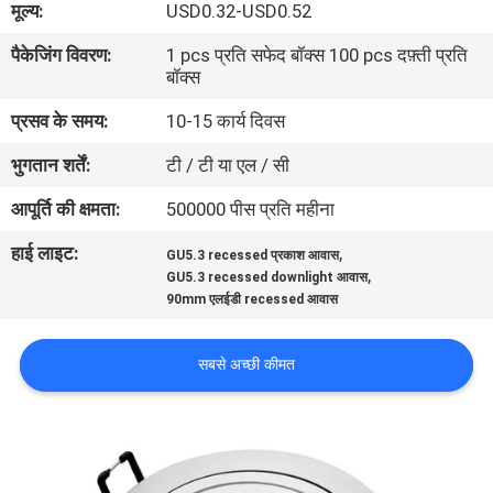
मूल्य:
USD0.32-USD0.52
गुणवत्ता
पैकेजिंग विवरण:
1 pcs प्रति सफेद बॉक्स 100 pcs दफ़्ती प्रति
नियंत्रण
बॉक्स
प्रसव के समय:
10-15 कार्य दिवस
संपर्क
भुगतान शर्तें:
टी / टी या एल / सी
करें
आपूर्ति की क्षमता:
500000 पीस प्रति महीना
एक
हाई लाइट:
,
GU5.3 recessed प्रकाश आवास
,
उद्धरण
GU5.3 recessed downlight आवास
90mm एलईडी recessed आवास
की
विनती
सबसे अच्छी कीमत
करे
साइटमैप