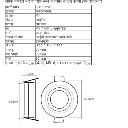
दीपक स्थिरता और एक साथ बल्ब की कीमत के लिए कृपया हमसे संपर्क करें
वारंटी (वर्ष)
3 या 5 साल
सामग्री
अल्युमीनियम
आकार
गोल
अंदाज
आधुनिक
प्रकार
लैम्प कप
रंग
गोरी / काला / अनुकूलित
प्रयोग
घर के अंदर
उत्पाद का नाम
एलईडी डाउनलाइट बढ़ते छल्ले
क्राफ्ट
हस्त-निर्मित
IP रेटिंग
IP20 / IP44 / IP65
ऊंचाई
27mm
कट आउट
82mm
व्यास
90mm
प्रकाश स्रोत के अनुकूल
GU10, MR16, हलोजन बल्ब, एलईडी मॉड्यूल