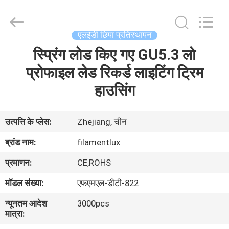
Filamentlux
Smart
Technology
Co.,
LTD.
एलईडी छिपा प्रतिस्थापन
All
Rights
स्प्रिंग लोड किए गए GU5.3 लो
घर
Reserved.
प्रोफाइल लेड रिकर्ड लाइटिंग ट्रिम
उत्पादों
हाउसिंग
हमारे
उत्पत्ति के प्लेस:
Zhejiang, चीन
बारे
ब्रांड नाम:
filamentlux
में
प्रमाणन:
CE,ROHS
मॉडल संख्या:
एफएमएल-डीटी-822
कारखाना
न्यूनतम आदेश
3000pcs
भ्रमण
मात्रा: