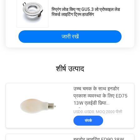
स्प्रिंग लोड किए गए GU5.3 लो प्रोफाइल लेड
रिकर्ड लाइटिंग ट्रिम हाउसिंग
जारी रखें
शीर्ष उत्पाद
उच्च चमक के साथ इनडोर
प्रकाश व्यवस्था के लिए ED75
13W एलईडी छिपा
प्रतिस्थापन
USD0.-USD0. MOQ:2000 पीसी
संपर्क
इनडोर लाइटिंग ED90 38W