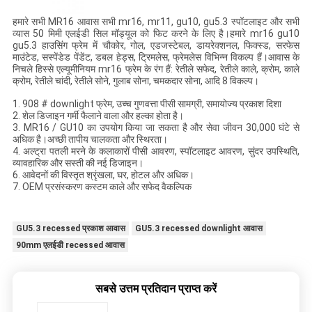
हमारे सभी MR16 आवास सभी mr16, mr11, gu10, gu5.3 स्पॉटलाइट और सभी
व्यास 50 मिमी एलईडी सिल मॉड्यूल को फिट करने के लिए है।हमारे mr16 gu10
gu5.3 हाउसिंग फ्रेम में चौकोर, गोल, एडजस्टेबल, डायरेक्शनल, फिक्स्ड, सरफेस
माउंटेड, सस्पेंडेड पेंडेंट, डबल हेड्स, ट्रिमलेस, फ्रेमलेस विभिन्न विकल्प हैं।आवास के
निचले हिस्से एल्यूमीनियम mr16 फ्रेम के रंग हैं: रेतीले सफेद, रेतीले काले, क्रोम, काले
क्रोम, रेतीले चांदी, रेतीले सोने, गुलाब सोना, चमकदार सोना, आदि 8 विकल्प।
1. 908 # downlight फ्रेम, उच्च गुणवत्ता पीसी सामग्री, समायोज्य प्रकाश दिशा
2. शेल डिजाइन गर्मी फैलाने वाला और हल्का होता है।
3. MR16 / GU10 का उपयोग किया जा सकता है और सेवा जीवन 30,000 घंटे से
अधिक है।अच्छी तापीय चालकता और स्थिरता।
4. अल्ट्रा पतली मरने के कलाकारों पीसी आवरण, स्पॉटलाइट आवरण, सुंदर उपस्थिति,
व्यावहारिक और सस्ती की नई डिजाइन।
6. आवेदनों की विस्तृत श्रृंखला, घर, होटल और अधिक।
7. OEM प्रसंस्करण कस्टम काले और सफेद वैकल्पिक
GU5.3 recessed प्रकाश आवास
GU5.3 recessed downlight आवास
90mm एलईडी recessed आवास
सबसे उत्तम प्रतिदान प्राप्त करें