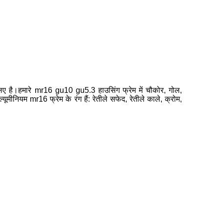
है।हमारे mr16 gu10 gu5.3 हाउसिंग फ्रेम में चौकोर, गोल,
यूमीनियम mr16 फ्रेम के रंग हैं: रेतीले सफेद, रेतीले काले, क्रोम,