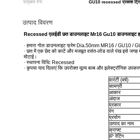
प्रमुखता देना:
GU10 recessed प्रकाश ट्रिम 
उत्पाद विवरण
Recessed एलईडी छत डाउनलाइट Mr16 Gu10 डाउनलाइट हा
· हमारा गोल डाउनलाइट फ्रेम Dia.50mm MR16 / GU10 / GU5.3
· छत में एक छेद को काटें और मजबूत वसंत-लोड वाले पंख इसे जगह म
मोटाई।
· स्थापना विधि: Recessed
· कृपया याद दिलाएं कि उपरोक्त मूल्य बल्ब और इलेक्ट्रॉनिक उपकर
वारंटी (वर्ष)
सामग्री
आकार
अंदाज
प्रकार
रंग
प्रयोग
उत्पाद का नाम
क्राफ्ट
IP रेटिंग