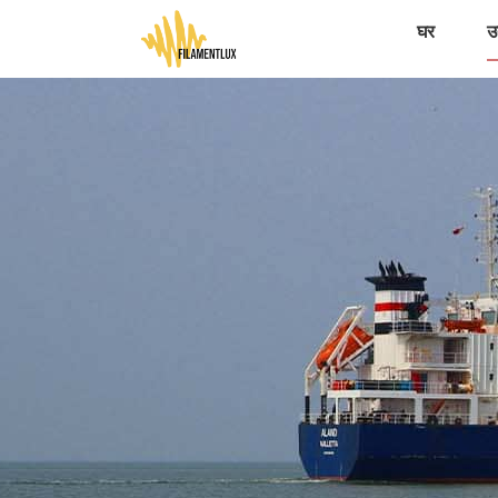
घर
उत