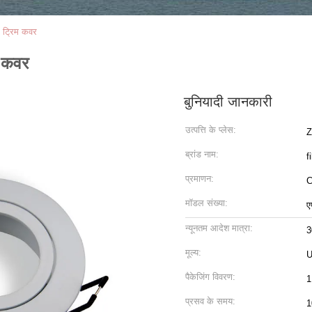
ंग ट्रिम कवर
म कवर
बुनियादी जानकारी
उत्पत्ति के प्लेस:
Z
ब्रांड नाम:
f
प्रमाणन:
मॉडल संख्या:
ए
न्यूनतम आदेश मात्रा:
3
मूल्य:
U
पैकेजिंग विवरण:
1
प्रसव के समय:
1