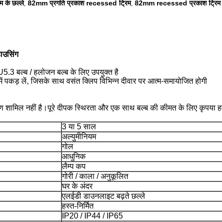
के छल्ले
82mm प्रगति प्रकाश recessed ट्रिम
82mm recessed प्रकाश ट्रिम
,
,
उसिंग
 बल्ब / हलोजन बल्ब के लिए उपयुक्त है
ें पकड़ लें, जिसके साथ वसंत क्लिप विभिन्न दीवार पर आत्म-समायोजित होगी
ण शामिल नहीं है।पूरे दीपक स्थिरता और एक साथ बल्ब की कीमत के लिए कृपया हमस
3 या 5 साल
अल्युमीनियम
गोल
आधुनिक
लैम्प कप
गोरी / काला / अनुकूलित
घर के अंदर
एलईडी डाउनलाइट बढ़ते छल्ले
हस्त-निर्मित
IP20 / IP44 / IP65