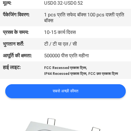
मूल्य:
USD0.32-USD0.52
गुणवत्ता
पैकेजिंग विवरण:
1 pcs प्रति सफेद बॉक्स 100 pcs दफ़्ती प्रति
नियंत्रण
बॉक्स
प्रसव के समय:
10-15 कार्य दिवस
संपर्क
भुगतान शर्तें:
टी / टी या एल / सी
करें
आपूर्ति की क्षमता:
500000 पीस प्रति महीना
एक
हाई लाइट:
,
FCC Recessed प्रकाश ट्रिम
,
उद्धरण
IP44 Recessed प्रकाश ट्रिम
FCC छत प्रकाश ट्रिम
की
सबसे अच्छी कीमत
विनती
करे
साइटमैप