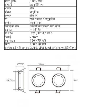
वारंटी (वर्ष)
3 या 5 साल
सामग्री
अल्युमीनियम
आकार
गोल
अंदाज
आधुनिक
प्रकार
लैम्प कप
रंग
गोरी / काला / अनुकूलित
प्रयोग
घर के अंदर
उत्पाद का नाम
एलईडी डाउनलाइट बढ़ते छल्ले
क्राफ्ट
हस्त-निर्मित
IP रेटिंग
IP20 / IP44 / IP65
ऊंचाई
27mm
कट आउट
160 * 75 मिमी
व्यास
180 * 90 मिमी
प्रकाश स्रोत के अनुकूल
GU10, MR16, हलोजन बल्ब, एलईडी मॉड्यूल