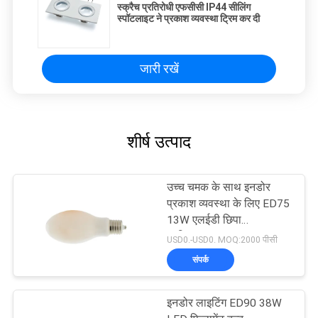
स्क्रैच प्रतिरोधी एफसीसी IP44 सीलिंग
स्पॉटलाइट ने प्रकाश व्यवस्था ट्रिम कर दी
जारी रखें
शीर्ष उत्पाद
उच्च चमक के साथ इनडोर
प्रकाश व्यवस्था के लिए ED75
13W एलईडी छिपा
प्रतिस्थापन
USD0.-USD0. MOQ:2000 पीसी
संपर्क
इनडोर लाइटिंग ED90 38W