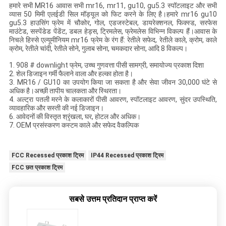
हमारे सभी MR16 आवास सभी mr16, mr11, gu10, gu5.3 स्पॉटलाइट और सभी
व्यास 50 मिमी एलईडी सिल मॉड्यूल को फिट करने के लिए है।हमारे mr16 gu10
gu5.3 हाउसिंग फ्रेम में चौकोर, गोल, एडजस्टेबल, डायरेक्शनल, फिक्स्ड, सरफेस
माउंटेड, सस्पेंडेड पेंडेंट, डबल हेड्स, ट्रिमलेस, फ्रेमलेस विभिन्न विकल्प हैं।आवास के
निचले हिस्से एल्यूमीनियम mr16 फ्रेम के रंग हैं: रेतीले सफेद, रेतीले काले, क्रोम, काले
क्रोम, रेतीले चांदी, रेतीले सोने, गुलाब सोना, चमकदार सोना, आदि 8 विकल्प।
1. 908 # downlight फ्रेम, उच्च गुणवत्ता पीसी सामग्री, समायोज्य प्रकाश दिशा
2. शेल डिजाइन गर्मी फैलाने वाला और हल्का होता है।
3. MR16 / GU10 का उपयोग किया जा सकता है और सेवा जीवन 30,000 घंटे से
अधिक है।अच्छी तापीय चालकता और स्थिरता।
4. अल्ट्रा पतली मरने के कलाकारों पीसी आवरण, स्पॉटलाइट आवरण, सुंदर उपस्थिति,
व्यावहारिक और सस्ती की नई डिजाइन।
6. आवेदनों की विस्तृत श्रृंखला, घर, होटल और अधिक।
7. OEM प्रसंस्करण कस्टम काले और सफेद वैकल्पिक
FCC Recessed प्रकाश ट्रिम
IP44 Recessed प्रकाश ट्रिम
FCC छत प्रकाश ट्रिम
सबसे उत्तम प्रतिदान प्राप्त करें