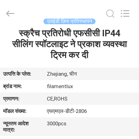
Filamentlux
Smart
Technology
Co.,
LTD.
एलईडी छिपा प्रतिस्थापन
All
Rights
स्क्रैच प्रतिरोधी एफसीसी IP44
घर
Reserved.
सीलिंग स्पॉटलाइट ने प्रकाश व्यवस्था
उत्पादों
ट्रिम कर दी
हमारे
उत्पत्ति के प्लेस:
Zhejiang, चीन
बारे
ब्रांड नाम:
filamentlux
में
प्रमाणन:
CE,ROHS
मॉडल संख्या:
एफएमएल-डीटी-2806
कारखाना
न्यूनतम आदेश
3000pcs
भ्रमण
मात्रा: