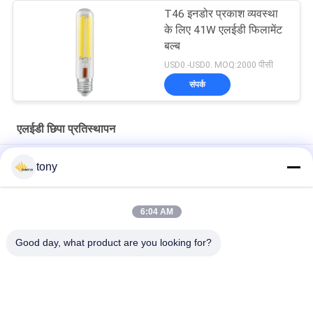
T46 इनडोर प्रकाश व्यवस्था
के लिए 41W एलईडी फिलामेंट
बल्ब
USD0.-USD0. MOQ:2000 पीसी
संपर्क
एलईडी छिपा प्रतिस्थापन
उच्च चमक और ऊर्जा दक्षता के साथ इनडोर प्रकाश व्यवस्था के लिए T52 53W
tony
एलईडी फिलामेंट बल्ब
OD90 IP65 एल्यूमीनियम छत प्रकाश नीचे प्रकाश ट्रिम
6:04 AM
हीट डिसिपेटिंग एडजस्टेबल राउंड 90 मिमी 3 इंच एलईडी ट्रिम लैम्प कप
Good day, what product are you looking for?
लोकप्रिय श्रेणियां
सभी