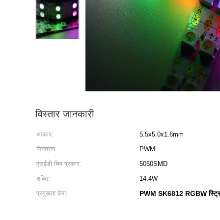
विस्तार जानकारी
आकार:
5.5x5.0x1.6mm
नियंत्रण:
PWM
एलईडी चिप प्रकार:
5050SMD
शक्ति:
14.4W
प्रमुखता देना:
PWM SK6812 RGBW स्ट्र