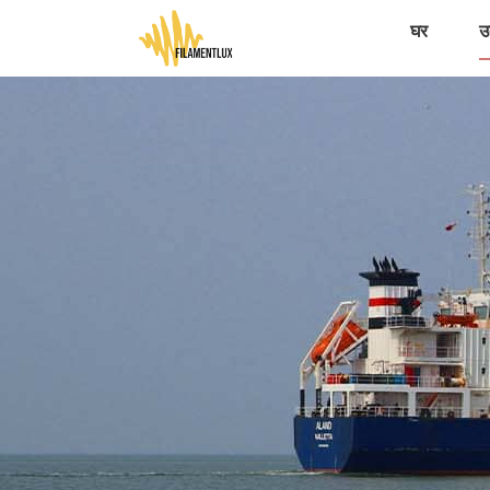
घर
उत