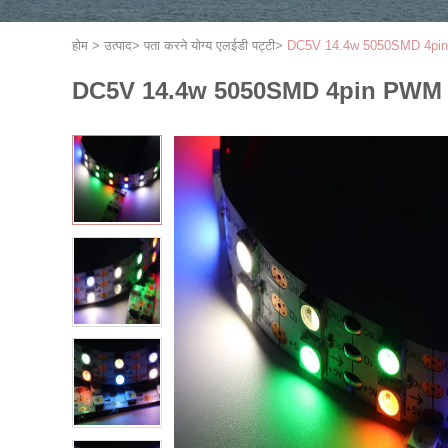
होम
>
उत्पाद
>
पता करने योग्य एलईडी पट्टी
>
DC5V 14.4w 5050SMD 4pin
DC5V 14.4w 5050SMD 4pin PWM S