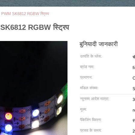
 PWM SK6812 RGBW स्ट्रिप
K6812 RGBW स्ट्रिप
बुनियादी जानकारी
उत्पत्ति के प्लेस:
च
ब्रांड नाम:
f
प्रमाणन:
मॉडल संख्या:
न्यूनतम आदेश मात्रा:
3
मूल्य:
n
पैकेजिंग विवरण:
र
प्रसव के समय:
2