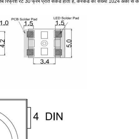
 रिफ्रेश रेट 30 फ्रेम प्रति सेकेंड होती है, कैस्केड की संख्या 1024 अंकों से क