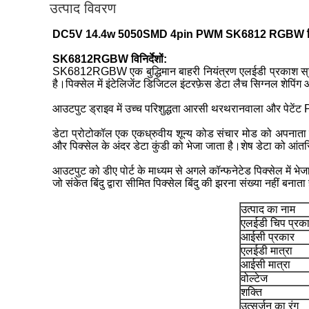
उत्पाद विवरण
DC5V 14.4w 5050SMD 4pin PWM SK6812 RGBW स्ट
SK6812RGBW विनिर्देशों:
SK6812RGBW एक बुद्धिमान बाहरी नियंत्रण एलईडी प्रकाश स्रो
है।पिक्सेल में इंटेलिजेंट डिजिटल इंटरफ़ेस डेटा लैच सिग्नल शेपिंग
आउटपुट ड्राइव में उच्च परिशुद्धता आरसी थरथरानवाला और पेटेंट 
डेटा प्रोटोकॉल एक एकध्रुवीय शून्य कोड संचार मोड को अपनाता है
और पिक्सेल के अंदर डेटा कुंडी को भेजा जाता है।शेष डेटा को आंतरिक
आउटपुट को डीए पोर्ट के माध्यम से अगले कॉन्फनेटेड पिक्सेल में 
जो संकेत बिंदु द्वारा सीमित पिक्सेल बिंदु की झरना संख्या नहीं बना
उत्पाद का नाम
एलईडी चिप प्रक
आईसी प्रकार
एलईडी मात्रा
आईसी मात्रा
वोल्टेज
शक्ति
उत्सर्जन का रंग