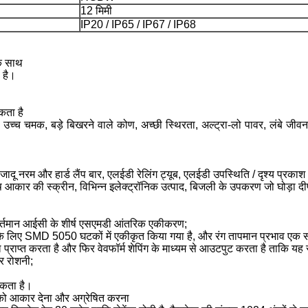
12 मिमी
IP20 / IP65 / IP67 / IP68
के साथ
 है।
कता है
, उच्च चमक, बड़े बिखरने वाले कोण, अच्छी स्थिरता, अल्ट्रा-लो पावर, लंबे जी
 जादू नरम और हार्ड लैंप बार, एलईडी रेलिंग ट्यूब, एलईडी उपस्थिति / दृश्य प्रकाश
ष आकार की स्क्रीन, विभिन्न इलेक्ट्रॉनिक उत्पाद, बिजली के उपकरण जो घोड़ा दी
र-वर्तमान आईसी के शीर्ष एसएमडी आंतरिक एकीकरण;
ने के लिए SMD 5050 घटकों में एकीकृत किया गया है, और रंग तापमान प्रभाव एक
्नल प्राप्त करता है और फिर वेवफॉर्म शेपिंग के माध्यम से आउटपुट करता है ताकि य
र रोशनी;
सकता है।
की को आकार देना और अग्रेषित करना