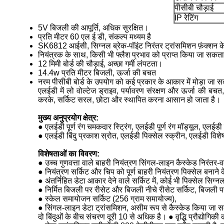
पीसीबी चौड़ाई
IP रेटिंग
5V बिजली की आपूर्ति, अधिक सुरक्षित।
प्रति मीटर 60 एल ई डी, संकल्प मध्यम है
SK6812 आईसी, सिग्नल ब्रेक-पॉइंट निरंतर ट्रांसमिशन फ़ंक्शन 
नियंत्रक के साथ, किसी भी फ्लैश प्रभाव को प्राप्त किया जा सकता
12 मिमी बोर्ड की चौड़ाई, अच्छा गर्मी लंपटता।
14.4w प्रति मीटर बिजली, ऊर्जा की बचत
नरम पीसीबी बोर्ड के उपयोग को कई प्रकार के आकार में मोड़ा जा स
एलईडी में लो वोल्टेज ड्राइव, पर्यावरण संरक्षण और ऊर्जा की बचत
करके, सर्किट सरल, छोटा और स्थापित करना आसान हो जाता है।
मुख्य अनुप्रयोग क्षेत्र:
● एलईडी पूर्ण रंग चमकदार स्ट्रिंग, एलईडी पूर्ण रंग मॉड्यूल, एलईडी
● एलईडी बिंदु प्रकाश स्रोत, एलईडी पिक्सेल स्क्रीन, एलईडी विशे
विशेषताओं का विवरण:
● उच्च गुणवत्ता वाले बाहरी नियंत्रण सिंगल-लाइन कैस्केड निरंत
● नियंत्रण सर्किट और चिप को पूर्ण बाहरी नियंत्रण पिक्सेल बना
● अंतर्निहित डेटा आकार देने वाले सर्किट में, कोई भी पिक्सेल सिग
● निर्मित बिजली पर रीसेट और बिजली नीचे रीसेट सर्किट, बिजली प
● स्केल समायोजन सर्किट (256 ग्राम समायोज्य),
● सिंगल-लाइन डेटा ट्रांसमिशन, असीम रूप से कैस्केड किया जा 
दो बिंदुओं के बीच संचरण दूरी 10 से अधिक है। ● वृद्धि प्रौद्योगि