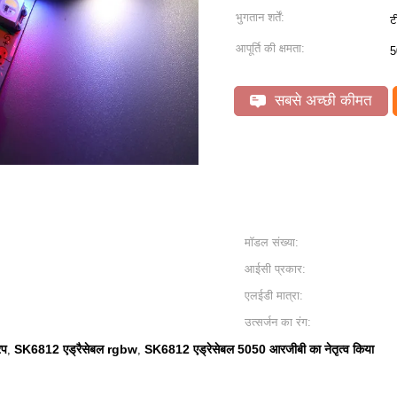
भुगतान शर्तें:
ट
आपूर्ति की क्षमता:
5
सबसे अच्छी कीमत
मॉडल संख्या:
आईसी प्रकार:
एलईडी मात्रा:
उत्सर्जन का रंग:
िप
SK6812 एड्रैसेबल rgbw
SK6812 एड्रेसेबल 5050 आरजीबी का नेतृत्व किया
,
,