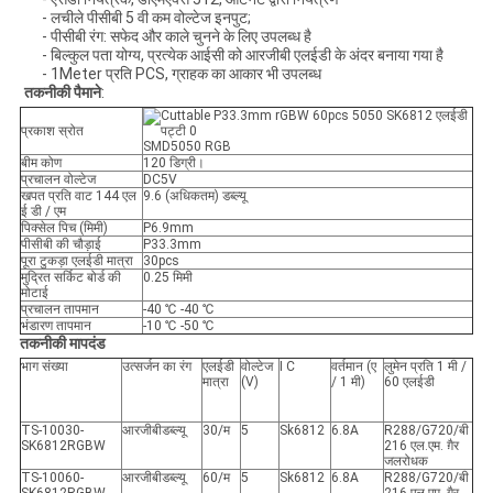
- लचीले पीसीबी 5 वी कम वोल्टेज इनपुट;
- पीसीबी रंग: सफेद और काले चुनने के लिए उपलब्ध है
- बिल्कुल पता योग्य, प्रत्येक आईसी को आरजीबी एलईडी के अंदर बनाया गया है
- 1Meter प्रति PCS, ग्राहक का आकार भी उपलब्ध
तकनीकी पैमाने
:
प्रकाश स्रोत
SMD5050 RGB
बीम कोण
120 डिग्री।
प्रचालन वोल्टेज
DC5V
खपत प्रति वाट 144 एल
9.6 (अधिकतम) डब्ल्यू
ई डी / एम
पिक्सेल पिच (मिमी)
P6.9mm
पीसीबी की चौड़ाई
P33.3mm
पूरा टुकड़ा एलईडी मात्रा
30pcs
मुद्रित सर्किट बोर्ड की
0.25 मिमी
मोटाई
प्रचालन तापमान
-40 ℃ -40 ℃
भंडारण तापमान
-10 ℃ -50 ℃
तकनीकी मापदंड
भाग संख्या
उत्सर्जन का रंग
एलईडी
वोल्टेज
I C
वर्तमान (ए
लुमेन प्रति 1 मी /
मात्रा
(V)
/ 1 मी)
60 एलईडी
TS-10030-
आरजीबी
डब्ल्यू
30
/म
5
Sk6812
6.8A
R288
/
G720
/
बी
SK6812RGBW
216 एल.एम.
ग़ैर
जलरोधक
TS-10060-
आरजीबी
डब्ल्यू
60
/म
5
Sk6812
6.8A
R288
/
G720
/
बी