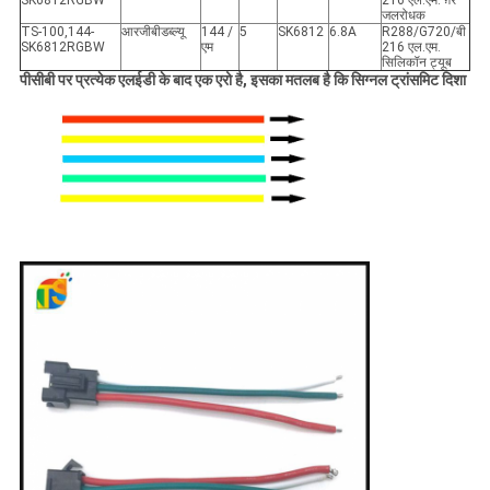
SK6812RGBW
216 एल.एम.
ग़ैर
जलरोधक
TS-100,144-
आरजीबी
डब्ल्यू
144 /
5
SK6812
6.8A
R288
/
G720
/
बी
SK6812RGBW
एम
216 एल.एम.
सिलिकॉन ट्यूब
पीसीबी पर प्रत्येक एलईडी के बाद एक एरो है, इसका मतलब है कि सिग्नल ट्रांसमिट दिशा