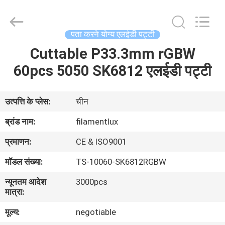
Filamentlux
Smart
Technology
Co.,
LTD.
पता करने योग्य एलईडी पट्टी
All
Rights
Cuttable P33.3mm rGBW
घर
Reserved.
60pcs 5050 SK6812 एलईडी पट्टी
उत्पादों
उत्पत्ति के प्लेस:
चीन
हमारे
ब्रांड नाम:
filamentlux
बारे
प्रमाणन:
CE & ISO9001
में
मॉडल संख्या:
TS-10060-SK6812RGBW
न्यूनतम आदेश
3000pcs
कारखाना
मात्रा:
भ्रमण
मूल्य:
negotiable