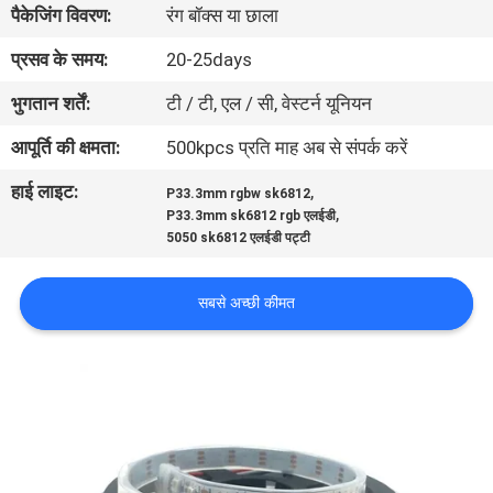
पैकेजिंग विवरण:
रंग बॉक्स या छाला
गुणवत्ता
नियंत्रण
प्रसव के समय:
20-25days
भुगतान शर्तें:
टी / टी, एल / सी, वेस्टर्न यूनियन
संपर्क
आपूर्ति की क्षमता:
500kpcs प्रति माह अब से संपर्क करें
करें
हाई लाइट:
,
P33.3mm rgbw sk6812
,
P33.3mm sk6812 rgb एलईडी
एक
5050 sk6812 एलईडी पट्टी
उद्धरण
सबसे अच्छी कीमत
की
विनती
करे
साइटमैप